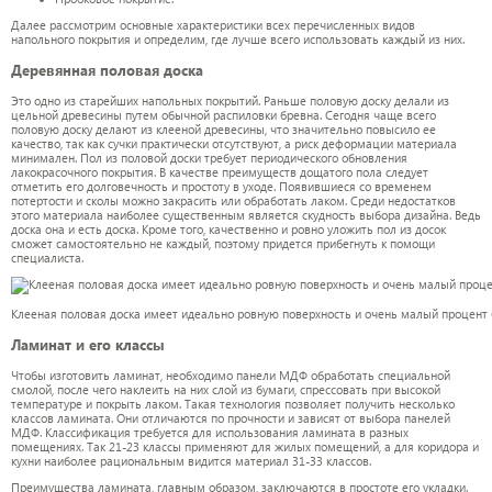
Далее рассмотрим основные характеристики всех перечисленных видов
напольного покрытия и определим, где лучше всего использовать каждый из них.
Деревянная половая доска
Это одно из старейших напольных покрытий. Раньше половую доску делали из
цельной древесины путем обычной распиловки бревна. Сегодня чаще всего
половую доску делают из клееной древесины, что значительно повысило ее
качество, так как сучки практически отсутствуют, а риск деформации материала
минимален. Пол из половой доски требует периодического обновления
лакокрасочного покрытия. В качестве преимуществ дощатого пола следует
отметить его долговечность и простоту в уходе. Появившиеся со временем
потертости и сколы можно закрасить или обработать лаком. Среди недостатков
этого материала наиболее существенным является скудность выбора дизайна. Ведь
доска она и есть доска. Кроме того, качественно и ровно уложить пол из досок
сможет самостоятельно не каждый, поэтому придется прибегнуть к помощи
специалиста.
Клееная половая доска имеет идеально ровную поверхность и очень малый процент 
Ламинат и его классы
Чтобы изготовить ламинат, необходимо панели МДФ обработать специальной
смолой, после чего наклеить на них слой из бумаги, спрессовать при высокой
температуре и покрыть лаком. Такая технология позволяет получить несколько
классов ламината. Они отличаются по прочности и зависят от выбора панелей
МДФ. Классификация требуется для использования ламината в разных
помещениях. Так 21-23 классы применяют для жилых помещений, а для коридора и
кухни наиболее рациональным видится материал 31-33 классов.
Преимущества ламината, главным образом, заключаются в простоте его укладки.