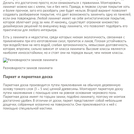
Делать это достаточно просто, если ознакомиться с правилами. Монтировать
ламинат можно как с клеем, так и без него. Правда, в первом случае покрытие хоть
и более прочное, зато его разобрать уже будет нельзя. Второй вариант позволяет
создавать разбираемое покрытие, что дает возможность заменить одну из панелей,
если она повреждена. Любой ламинат имеет на себе антистатическое покрытие,
которое облегчает уход за ним. И наконец, существует огромное множество
дизайнерских решений по внешнему виду ламината, что позволяет подобрать его
практически для любого интерьера.
Есть у ламината и недостатки, среди которых: низкая экологичность, связанная с
применением при его изготовлении смол, пропиток и лаков, Плохая устойчивость
при воздействии на него водой, слабая эргономичность, невысокая долговечность,
которая, впрочем, сильно зависит от класса ламината. Высокие классы являются
наиболее износостойкими, но и стоят они на порядок выше, чем низкие классы.
Разновидности замков ламината
Паркет и паркетная доска
Паркетная доска производится путем приклеивания на обычную деревянную
основу тонкого слоя (3 – 5 мм) ценной древесины. Монтируют паркетную доску
путем наклеивания с помощью клея на ровное основание чернового пола.
Паркетная доска имеет по торцам замки, подобно ламинату, поэтому ее монтаж
достаточно удобен. В отличии от доски, паркет представляет собой небольшие
дощечки, собранные мозаично на поверхности. Они приклеиваются к ней с
помощью специальной мастики.