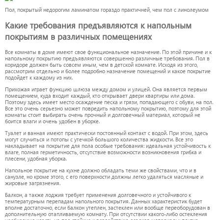
Пол, покрытый недорогим ламинатом гораздо практичней, чем пол с линолеумом
Какие требования предъявляются к напольным
покрытиям в различных помещениях
Все комнаты в доме имеют свое функциональное назначение. По этой причине и к
напольному покрытию предъявляются совершенно различные требования. Пол в
коридоре должен быть совсем иным, чем в детской комнате. Исходя из этого,
рассмотрим отдельно и более подробно назначение помещений и какое покрытие
подойдет к каждому из них.
Прихожая играет функцию шлюза между домом и улицей. Она является первым
помещением, куда входит каждый, кто открывает двери квартиры или дома.
Поэтому здесь имеет место осаждение песка и грязи, попадающего с обуви, на пол.
Все это очень серьезно может повредить напольному покрытию, поэтому для этой
комнаты стоит выбирать очень прочный и долговечный материал, который не
боится влаги и очень удобен в уборке.
Туалет и ванная имеют практически постоянный контакт с водой. При этом, здесь
могут случиться и потопы с утечкой большого количества жидкости. Все это
накладывает на покрытие для пола особые требования: идеальная устойчивость к
влаге, полная герметичность, отсутствие возможности возникновения грибка и
плесени, удобная уборка.
Напольное покрытие на кухне должно обладать теми же свойствами, что и в
санузле, но кроме этого, с его поверхности должны легко удаляться масляные и
жировые загрязнения.
Балкон, а также лоджия требует применения долговечного и устойчивого к
температурным перепадам напольного покрытия. Данных характеристик будет
вполне достаточно, если балкон утеплен, застеклен или вообще переоборудован в
дополнительную отапливаемую комнату. При отсутствии какого-либо остекления