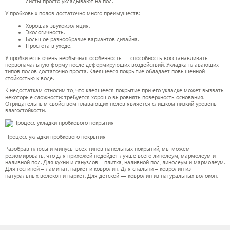
листы просто укладывают на пол.
У пробковых полов достаточно много преимуществ:
Хорошая звукоизоляция.
Экологичность.
Большое разнообразие вариантов дизайна.
Простота в уходе.
У пробки есть очень необычная особенность — способность восстанавливать
первоначальную форму после деформирующих воздействий. Укладка плавающих
типов полов достаточно проста. Клеящееся покрытие обладает повышенной
стойкостью к воде.
К недостаткам относим то, что клеящееся покрытие при его укладке может вызвать
некоторые сложности: требуется хорошо выровнять поверхность основания.
Отрицательным свойством плавающих полов является слишком низкий уровень
влагостойкости.
Процесс укладки пробкового покрытия
Разобрав плюсы и минусы всех типов напольных покрытий, мы можем
резюмировать, что для прихожей подойдет лучше всего линолеум, мармолеум и
наливной пол. Для кухни и санузлов – плитка, наливной пол, линолеум и мармолеум.
Для гостиной – ламинат, паркет и ковролин. Для спальни – ковролин из
натуральных волокон и паркет. Для детской — ковролин из натуральных волокон.