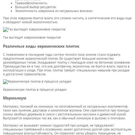
Травмобезопасность.
Большой выбор расцветок.
Экологичность ковролина из натуральных волокон.
При этом ковролин боится влаги, его сложно чистить, а синтетические его виды еще
и обладают низкой экологичностью.
Так выглядит ковролиновое покрытие
Различные виды керамических плиток
С появлением в последние годы систем теплого пола многие стали отдавать
предпочтение керамической плитке. Ее существует большое количество
разнообразных типов. Укладывают плитку с помощью клея на бетонное основание.
Преимущества ее в том, что она долговечна, экологична, не боится влаги, проста в
эксплуатации и уходе. При этом, плитка требует специальных навыков при укладке
и достаточно травмоопасна.
Керамическая плитка в процессе укладки
Мармолеум
Материал, похожий на линолеум, но изготовленный из натуральных компонентов,
таких как: льняное, джутовое и конопляное волокна. Они скрепляются при помощи
смолы хвойных деревьев в смеси с растительными маслами и древесной мукой.
Выпускается мармолеум так же, как и обычный линолеум в рулонах и плитками.
Материал не вызывает никаких трудностей при укладке, не предъявляет
специальных требований к основанию, имеет достаточно долгий срок эксплуатации,
повышенную влагоустойчивость. Он позволяет легко убирать помещение, не