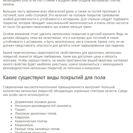
необходимо класть на пол стойкие к воздействию осадков материалы: плитка,
камень.
Большая часть времени всех обитателей дома, а также их гостей протекает в
гостиной, зале либо столовой. Это налагает на половое покрытие требование
особой долговечности и устойчивости к истиранию. Для спальни следует подбирать
покрытие, которое обладает максимальной экологичностью и очень легко чистится
от пыли. Он должен накапливать как можно меньше грязи.
Особое внимание стоит уделить напольному покрытию в детской комнате. Ведь он
должен обладать теми же качествами, что и материал для гостиной, в плане
устойчивости к истиранию, и быть экологичным, как в спальне. Кроме того, он не
должен представлять опасности для детей в плане травмирования при падении.
Кроме перечисленных характеристик, свойственных для различных напольных
покрытий, имеются общие требования, такие как доступная цена и лёгкость
монтажа. Чтобы хорошо понять, на каком пространстве вашей квартиры материал
какого свойства будет наиболее уместным, нужно ознакомиться с имеющимися
разновидностями напольных покрытий, их плюсами и минусами.
Какие существуют виды покрытий для пола
Современная высокотехнологичная промышленность выпускает большое
количество напольных покрытий, обладающих огромным спектром качеств. Среди
них особо часто используются:
Деревянная половая доска.
Несколько разновидностей ламината.
Паркет.
Линолеум различных типов.
Ковролин.
Керамическая плитка.
Мармолеум.
Разные типы наливных полов.
Пробковое покрытие.