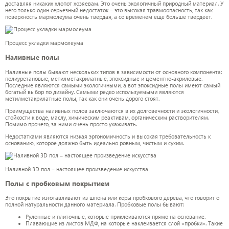
доставляя никаких хлопот хозяевам. Это очень экологичный природный материал. У
него только один серьезный недостаток – это высокая травмоопасность, так как
поверхность мармолеума очень твердая, а со временем еще больше твердеет.
Процесс укладки мармолеума
Наливные полы
Наливные полы бывают нескольких типов в зависимости от основного компонента:
полиуретановые, метилметакрилатные, эпоксидные и цементно-акриловые.
Последние являются самыми экологичными, а вот эпоксидные полы имеют самый
богатый выбор по дизайну. Самыми редко используемыми являются
метилметакрилатные полы, так как они очень дорого стоят.
Преимущества наливных полов заключаются в их долговечности и экологичности,
стойкости к воде, маслу, химическим реактивам, органическим растворителям.
Помимо прочего, за ними очень просто ухаживать.
Недостатками являются низкая эргономичность и высокая требовательность к
основанию, которое должно быть идеально ровным, чистым и сухим.
Наливной 3D пол – настоящее произведение искусства
Полы с пробковым покрытием
Это покрытие изготавливают из шпона или коры пробкового дерева, что говорит о
полной натуральности данного материала. Пробковые полы бывают:
Рулонные и плиточные, которые приклеиваются прямо на основание.
Плавающие из листов МДФ, на которые наклеивается слой «пробки». Такие