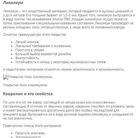
Линолеум
Линолеум – это искусственный материал, который продается в рулонах шириной от
1 до 6 метров. Его толщина бывает от 1,5-5 мм. Кроме того, линолеум выпускается и
в виде плитки, так называемая плитка ПВХ. Укладка линолеума осуществляется
путем приклеивания специальными клеевыми составами. Линолеум производят из
резины, алкидных смол, нитроцеллюлозы, а чаще всего из поливинилхлорида.
Отметим преимущества этого покрытия:
Легкий монтаж.
Лояльные требования к основанию.
Простота в уборке.
Большой выбор вариантов дизайна.
Влагостойкость.
Устойчивость к износу у некоторых высококлассных типов.
К недостаткам материала относятся
:
низкие экологичность и эргономичность.
Покрытие пола линолеумом.
Ковролин и его свойства
По сути это тот же ковер, состоящий из натуральных или искусственных
составляющих. В отличии от обычных ковров, ковролин способен отталкивать грязь
и может эксплуатироваться достаточно долго без особых последствий для
внешнего вида. Выпускается он в виде рулонов подобно линолеуму и укладывается
на пол аналогично.
Перечислим плюсы этого материала:
Простота монтажа.
Эргономичность.