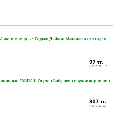
Инвент овощные Редька Дайкон Миноваси н/п годен
0
97 тг.
цена за шт.
овощные ГАВРИШ Огурец Бабушкин внучок корнишон
807 тг.
цена за шт.