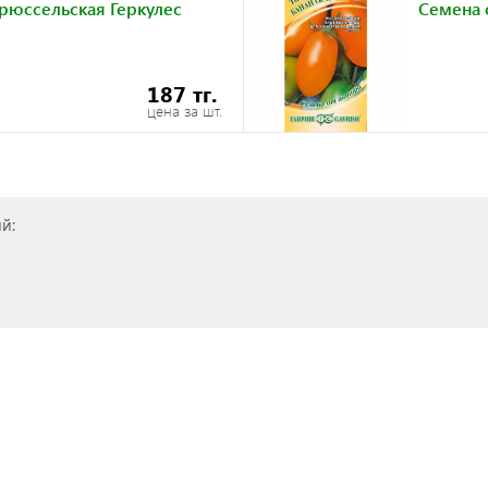
рюссельская Геркулес
Семена 
187 тг.
цена за шт.
й: