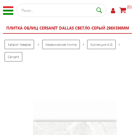
(0)
ПЛИТКА ОБЛИЦ CERSANIT DALLAS СВЕТЛО-СЕРЫЙ 298X598ММ
Каталог товаров
Керамическая плитка
Коллекция A-G
Cersanit