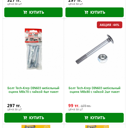
327 тг.
297 тг.
цена за шт.
цена за шт.
КУПИТЬ
КУПИТЬ
АКЦИЯ -44%
Болт Tech-Krep DIN603 мебельный
Болт Tech-Krep DIN603 мебельный
оцинк М8х70 с гайкой 4шт пакет
оцинк М8х80 с гайкой 2шт пакет
297 тг.
99 тг.
177 тг.
цена за шт.
цена за шт.
КУПИТЬ
КУПИТЬ
Акция действует до 31.08.2026