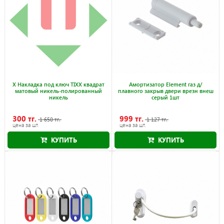
X Накладка под ключ TIXX квадрат
Амортизатор Element газ д/
матовый никель-полированный
плавного закрыв двери врезн внеш
никель
серый 1шт
300 тг.
999 тг.
1 650 тг.
1 127 тг.
цена за шт.
цена за шт.
КУПИТЬ
КУПИТЬ
Акция действует до 31.08.2026
Акция действует до 31.08.2026