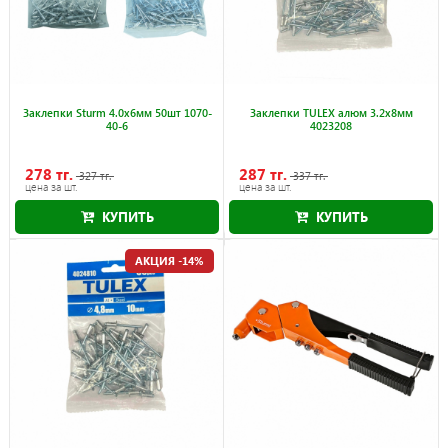
Заклепки Sturm 4.0x6мм 50шт 1070-
Заклепки TULEX алюм 3.2x8мм
40-6
4023208
278 тг.
287 тг.
327 тг.
337 тг.
цена за шт.
цена за шт.
КУПИТЬ
КУПИТЬ
Акция действует до 30.09.2026
Акция действует до 30.09.2026
АКЦИЯ -14%