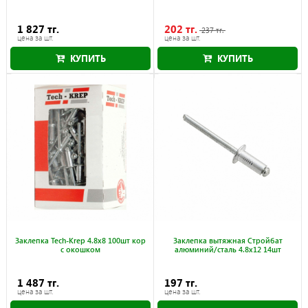
1 827 тг.
202 тг.
237 тг.
цена за шт.
цена за шт.
КУПИТЬ
КУПИТЬ
Акция действует до 30.09.2026
Заклепка Tech-Krep 4.8х8 100шт кор
Заклепка вытяжная Стройбат
с окошком
алюминий/сталь 4.8x12 14шт
1 487 тг.
197 тг.
цена за шт.
цена за шт.