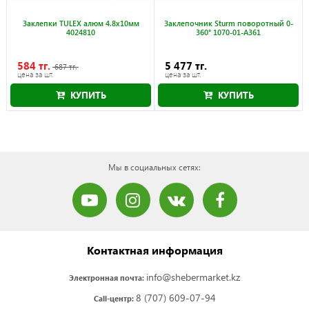
Заклепки TULEX алюм 4.8x10мм
Заклепочник Sturm поворотный 0-
4024810
360° 1070-01-A361
584 тг.
5 477 тг.
687 тг.
цена за шт.
цена за шт.
КУПИТЬ
КУПИТЬ
Акция действует до 30.09.2026
Мы в социальных сетях:
Контактная информация
info@shebermarket.kz
Электронная почта:
8 (707) 609-07-94
Call-центр: