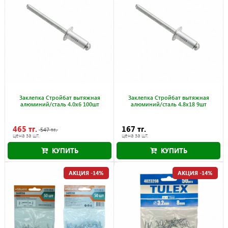
Заклепка Стройбат вытяжная
Заклепка Стройбат вытяжная
алюминий/сталь 4.0x6 100шт
алюминий/сталь 4.8x18 9шт
465 тг.
167 тг.
547 тг.
цена за шт.
цена за шт.
КУПИТЬ
КУПИТЬ
Акция действует до 30.09.2026
АКЦИЯ -14%
АКЦИЯ -14%