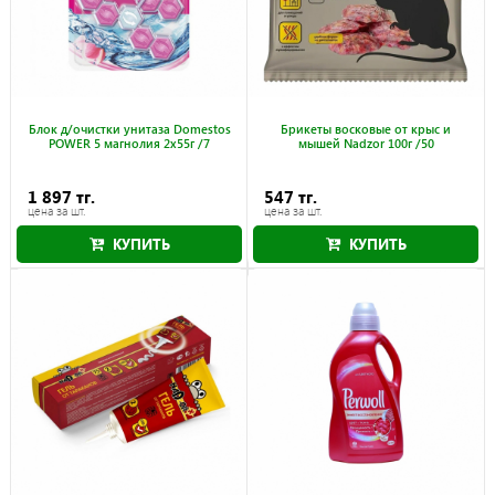
Блок д/очистки унитаза Domestos
Брикеты восковые от крыс и
POWER 5 магнолия 2x55г /7
мышей Nadzor 100г /50
1 897 тг.
547 тг.
цена за шт.
цена за шт.
КУПИТЬ
КУПИТЬ