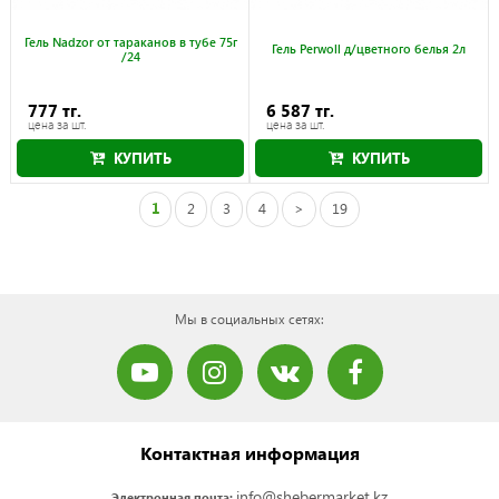
Гель Nadzor от тараканов в тубе 75г
Гель Perwoll д/цветного белья 2л
/24
777 тг.
6 587 тг.
цена за шт.
цена за шт.
КУПИТЬ
КУПИТЬ
1
2
3
4
>
19
Мы в социальных сетях:
Контактная информация
info@shebermarket.kz
Электронная почта: