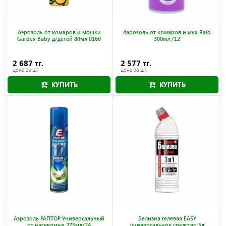
Аэрозоль от комаров и мошки
Аэрозоль от комаров и мух Raid
Gardex Baby д/детей 80мл 0160
300мл /12
2 687 тг.
2 577 тг.
цена за шт.
цена за шт.
КУПИТЬ
КУПИТЬ
Аэрозоль РАПТОР Универсальный
Белизна гелевая EASY
от насекомых 275мл/24
универсальное средство 5л