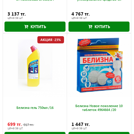
3 137 тг.
4 767 тг.
цена за шт.
цена за шт.
КУПИТЬ
КУПИТЬ
АКЦИЯ -23%
Белизна Новое поколение 10
Белизна гель 750мл /16
таблеток 4964664 /20
699 тг.
1 447 тг.
917 тг.
цена за шт.
цена за шт.