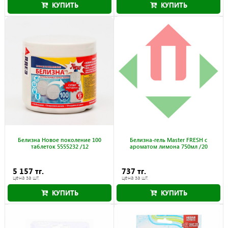
КУПИТЬ
КУПИТЬ
Акция действует до 31.08.2026
Белизна Новое поколение 100
Белизна-гель Master FRESH с
таблеток 5555232 /12
ароматом лимона 750мл /20
5 157 тг.
737 тг.
цена за шт.
цена за шт.
КУПИТЬ
КУПИТЬ