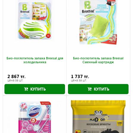
Био-поглотитель запаха Breesal для
Био-поглотитель запаха Breesal
холодильника
Сменный картридж
2 867 тг.
1 737 тг.
цена за шт.
цена за шт.
КУПИТЬ
КУПИТЬ