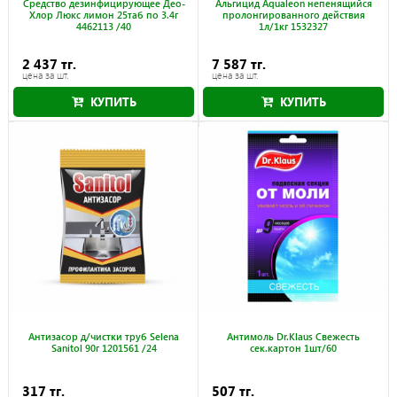
Cредство дезинфицирующее Део-
Альгицид Aqualeon непенящийся
Хлор Люкс лимон 25таб по 3.4г
пролонгированного действия
4462113 /40
1л/1кг 1532327
2 437 тг.
7 587 тг.
цена за шт.
цена за шт.
КУПИТЬ
КУПИТЬ
Антизасор д/чистки труб Selena
Антимоль Dr.Klaus Свежесть
Sanitol 90г 1201561 /24
сек.картон 1шт/60
317 тг.
507 тг.