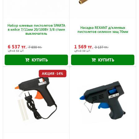
Набор клеевых пистолетов SPARTA
Насадка REXANT д/клеевых
в кейсе 7/11мм 20/100Вт 3/8 г/мин
пистолетов силикон защ 70мм
выключатель
6 537 тг.
1 569 тг.
7 690 тг.
3 137 тг.
цена за шт.
цена за шт.
КУПИТЬ
КУПИТЬ
Акция действует до 30.09.2026
Акция действует до 30.09.2026
АКЦИЯ -14%