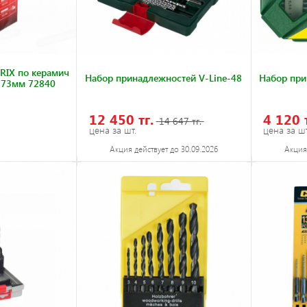
RIX по керамич
Набор принадлежностей V-Line-48
Набор при
-73мм 72840
12 450 тг.
4 120 
14 647 тг.
цена за шт.
цена за шт
Акция действует до 30.09.2026
Акция 