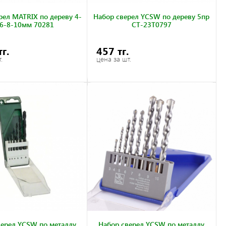
рел MATRIX по дереву 4-
Набор сверел YCSW по дереву 5пр
6-8-10мм 70281
CT-23T0797
тг.
457 тг.
.
цена за шт.
верел YCSW по металлу
Набор сверел YCSW по металлу