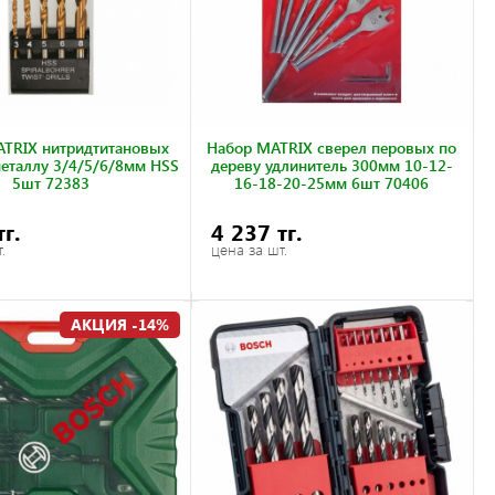
TRIX нитридтитановых
Набор MATRIX сверел перовых по
металлу 3/4/5/6/8мм HSS
дереву удлинитель 300мм 10-12-
5шт 72383
16-18-20-25мм 6шт 70406
тг.
4 237 тг.
.
цена за шт.
АКЦИЯ -14%