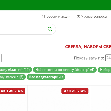
Новости и акции
Частые вопросы
СВЕРЛА, НАБОРЫ СВ
Показывать по:
24
аллу (блистер)
(44)
Набор сверел по дереву (блистер)
(6)
Набор 
еклу, кафелю
(6)
Все подкатегории
АКЦИЯ -14%
АКЦИЯ -14%