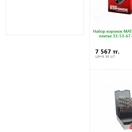
STARTUL
STAYER
Ting Chi
YCSW
БАРС
Набор коронок MAT
Вихрь
плитке 33-53-67
ВОЛАТ
ЗУБР
7 567 тг.
Петрович
СИБРТЕХ
цена за шт.
СПЕЦ
ЭКСПЕРТ