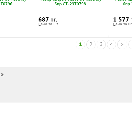
3T0796
5пр CT-23T0798
6пр 
687 тг.
1 577 
цена за шт.
цена за шт
1
2
3
4
>
й: