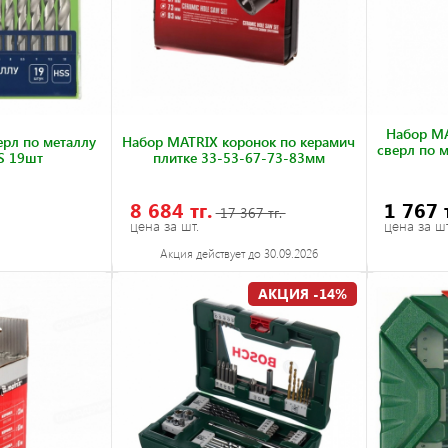
Набор MA
рл по металлу
Набор MATRIX коронок по керамич
сверл по 
S 19шт
плитке 33-53-67-73-83мм
8 684 тг.
1 767 
17 367 тг.
цена за шт.
цена за шт
Акция действует до 30.09.2026
АКЦИЯ -14%