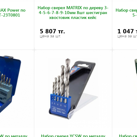
Набор сверел MATRIX по дереву 3-
AX Power по
Набор све
4-5-6-7-8-9-10мм 8шт шестигран
T-23T0801
5-
хвостовик пластик кейс
5 807 тг.
1 047 
цена за шт.
цена за шт
W по металлу
Набор сверел YCSW по металлу
Набор с