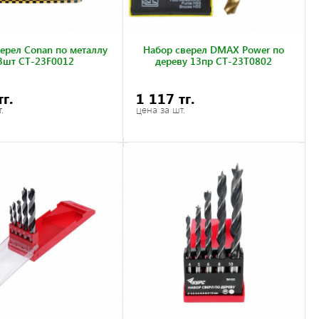
ерел Conan по металлу
Набор сверел DMAX Power по
3шт CT-23F0012
дереву 13пр CT-23T0802
тг.
1 117 тг.
.
цена за шт.