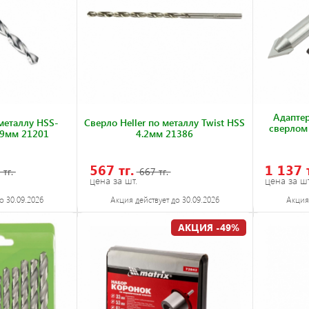
Адапте
 металлу HSS-
Cверло Heller по металлу Twist HSS
сверлом
t 9мм 21201
4.2мм 21386
567 тг.
1 137 
 тг.
667 тг.
цена за шт.
цена за шт
о 30.09.2026
Акция действует до 30.09.2026
Акция 
АКЦИЯ -49%