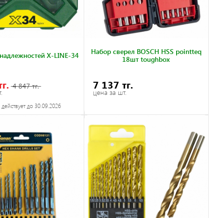
Набор сверел BOSCH HSS pointteq
надлежностей X-LINE-34
18шт toughbox
тг.
7 137 тг.
4 847 тг.
.
цена за шт.
действует до 30.09.2026