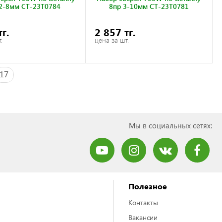
2-8мм CT-23T0784
8пр 3-10мм CT-23T0781
тг.
2 857 тг.
.
цена за шт.
17
Мы в социальных сетях:
Полезное
Контакты
Вакансии