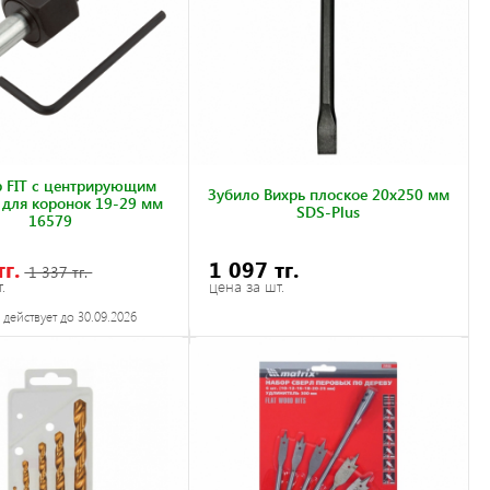
р FIT с центрирующим
Зубило Вихрь плоское 20x250 мм
 для коронок 19-29 мм
SDS-Plus
16579
тг.
1 097 тг.
1 337 тг.
.
цена за шт.
действует до 30.09.2026