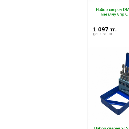
Набор сверел DM
металлу 8пр C
1 097 тг.
цена за шт.
Набор сверел YCS