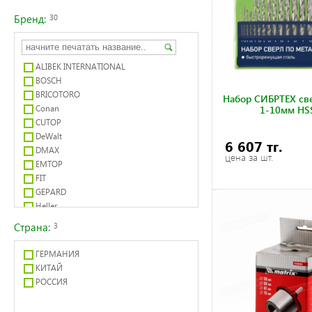
Бренд:
30
ALIBEK INTERNATIONAL
BOSCH
BRICOTORO
Набор CИБРТЕХ све
Conan
1-10мм HS
CUTOP
DeWalt
6 607 тг.
DMAX
цена за шт.
EMTOP
FIT
GEPARD
Heller
Holzbohrer
Страна:
3
IVT
Kranz
ГЕРМАНИЯ
LIDE WUJIN GONGJU
КИТАЙ
MATRIX
РОССИЯ
Nurmax
SPARTA