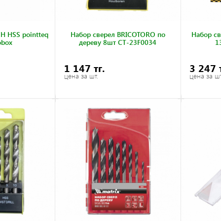
H HSS pointteq
Набор сверел BRICOTORO по
Набор св
obox
дереву 8шт CT-23F0034
1
1 147 тг.
3 247 
цена за шт.
цена за шт