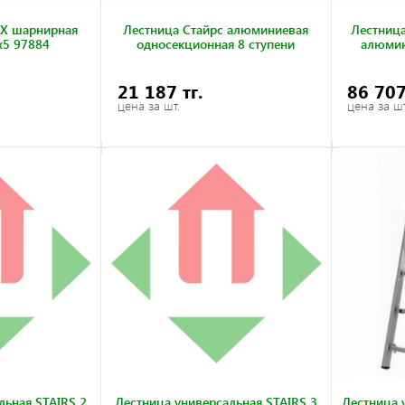
Х шарнирная
Лестница Стайрс алюминиевая
Лестница
5 97884
односекционная 8 ступени
алюмин
21 187 тг.
86 707
цена за шт.
цена за шт
льная STAIRS 2
Лестница универсальная STAIRS 3
Лестница 