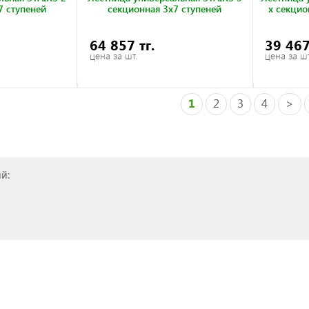
7 ступеней
секционная 3x7 ступеней
х секцио
64 857 тг.
39 467
цена за шт.
цена за шт
1
2
3
4
>
й: