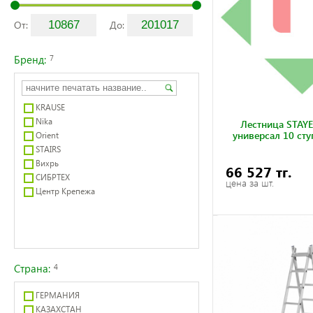
От:
До:
Бренд:
7
KRAUSE
Nika
Лестница STAYE
универсал 10 сту
Orient
STAIRS
Вихрь
66 527 тг.
СИБРТЕХ
цена за шт.
Центр Крепежа
Страна:
4
ГЕРМАНИЯ
КАЗАХСТАН