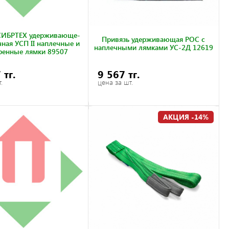
СИБРТЕХ удерживающе-
Привязь удерживающая РОС с
ная УСП II наплечные и
наплечными лямками УС-2Д 12619
ренные лямки 89507
 тг.
9 567 тг.
.
цена за шт.
АКЦИЯ -14%