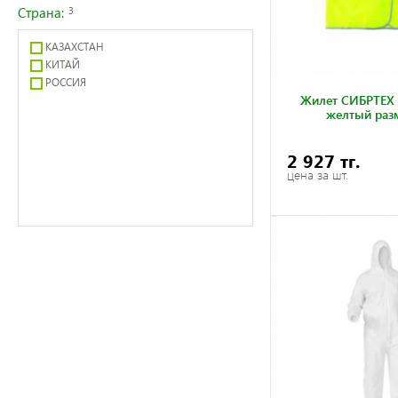
Страна:
3
КАЗАХСТАН
КИТАЙ
РОССИЯ
Жилет СИБРТЕХ 
желтый раз
2 927 тг.
цена за шт.