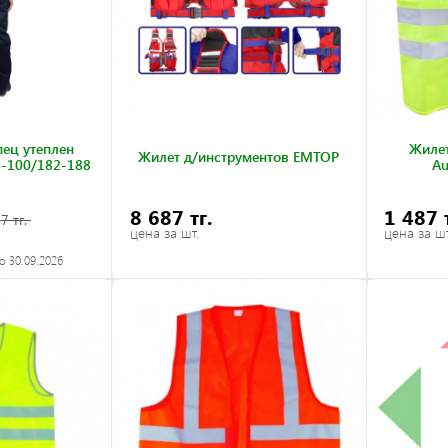
ец утеплен
Жиле
Жилет д/инструментов EMTOP
6-100/182-188
Au
8 687 тг.
1 487 
7 тг.
цена за шт.
цена за шт
о 30.09.2026