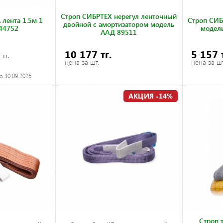
Строп СИБРТЕХ нерегул ленточный
 лента 1.5м 1
Строп СИБ
двойной с амортизатором модель
44752
модель
ААД 89511
10 177 тг.
5 157 
 тг.
цена за шт.
цена за шт
о 30.09.2026
АКЦИЯ -14%
Строп 