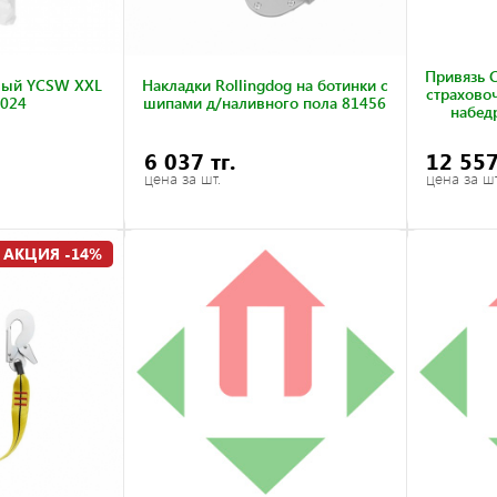
Привязь 
вый YCSW XXL
Накладки Rollingdog на ботинки с
страховоч
024
шипами д/наливного пола 81456
набед
6 037 тг.
12 557
цена за шт.
цена за шт
АКЦИЯ -14%