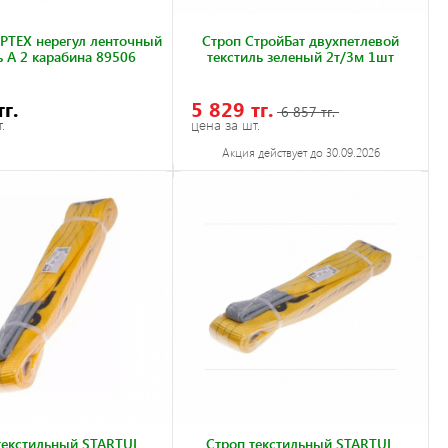
РТЕХ нерегул ленточный
Строп СтройБат двуxпетлевой
 А 2 карабина 89506
текстиль зеленый 2т/3м 1шт
тг.
5 829 тг.
6 857 тг.
.
цена за шт.
Акция действует до 30.09.2026
текстильный STARTUL
Строп текстильный STARTUL