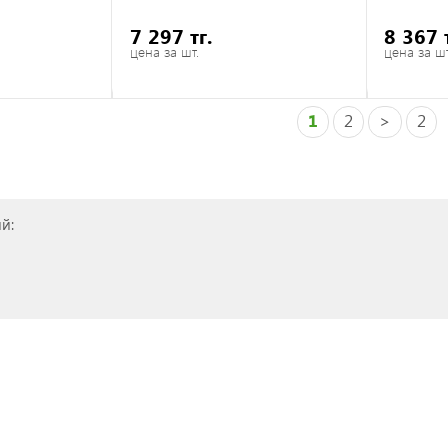
7 297 тг.
8 367 
цена за шт.
цена за шт
1
2
>
2
й: