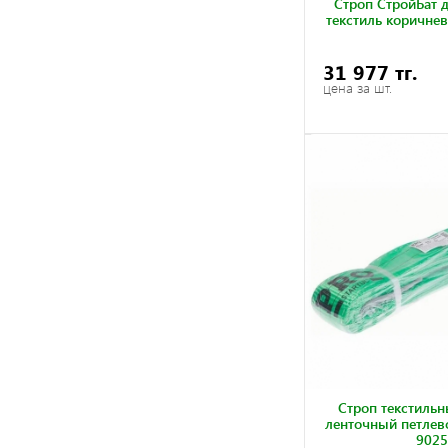
Строп СтройБат 
текстиль коричне
31 977 тг.
цена за шт.
Строп текстиль
ленточный петлев
9025