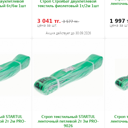
двуxпетлевой
Строп СтройБат двуxпетлевой
ленточны
вый 6т/6м 1шт
текстиль фиолетовый 1т/2м 1шт
3 041 тг.
1 997 
3 577 тг.
цена за шт.
цена за шт
Акция действует до 30.09.2026
ный STARTUL
Строп текстильный STARTUL
Строп 
ой 2т 2м PRO-
ленточный петлевой 2т 3м PRO-
ленточны
9026