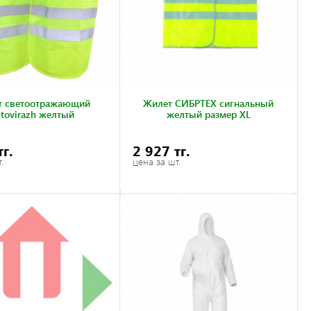
т светоотражающий
Жилет СИБРТЕХ сигнальный
tovirazh желтый
желтый размер XL
тг.
2 927 тг.
.
цена за шт.