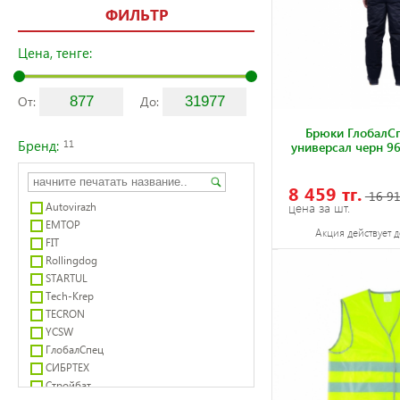
ФИЛЬТР
Цена, тенге:
От:
До:
Брюки ГлобалСп
Бренд:
11
универсал черн 9
8 459 тг.
16 91
цена за шт.
Autovirazh
EMTOP
Акция действует д
FIT
Rollingdog
STARTUL
Tech-Krep
TECRON
YCSW
ГлобалСпец
СИБРТЕХ
Стройбат