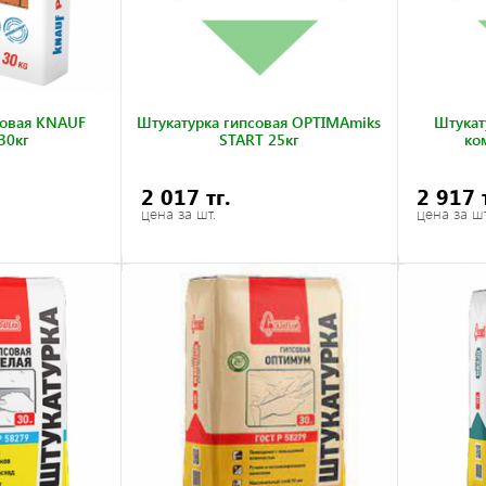
совая KNAUF
Штукатурка гипсовая OPTIMAmiks
Штукат
30кг
START 25кг
ко
2 017 тг.
2 917 
цена за шт.
цена за шт