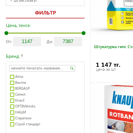
ШПАКЛЕВКИ
ФИЛЬТР
Цена, тенге:
От:
До:
Штукатурка гипс Ст
Бренд:
9
1 147 тг.
цена за шт.
Alina
Bauma
BERGAUF
Ceresit
Knauf
OPTIMAmiks
НАШИ
Старатели
Строй стандарт