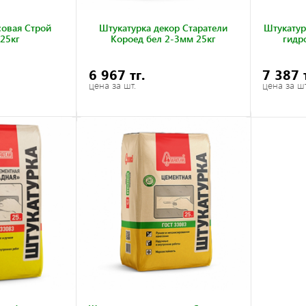
совая Строй
Штукатурка декор Старатели
Штукатур
 25кг
Короед бел 2-3мм 25кг
гидр
6 967 тг.
7 387 
цена за шт.
цена за шт