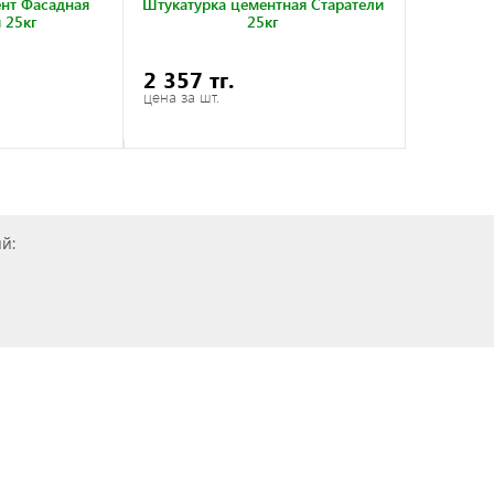
нт Фасадная
Штукатурка цементная Старатели
 25кг
25кг
2 357 тг.
цена за шт.
й: