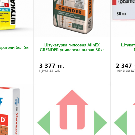
Штукатурка гипсовая AlinEX
Штукат
аратели бел 5кг
GRENDER универсал вырав 30кг
3 377 тг.
2 347 
цена за шт.
цена за шт