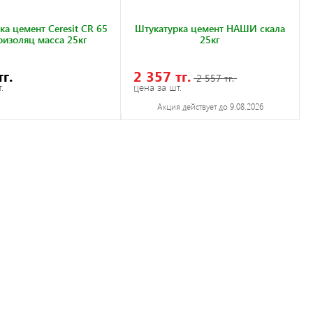
ка цемент Ceresit CR 65
Штукатурка цемент НАШИ скала
оизоляц масса 25кг
25кг
тг.
2 357 тг.
2 557 тг.
.
цена за шт.
Акция действует до 9.08.2026