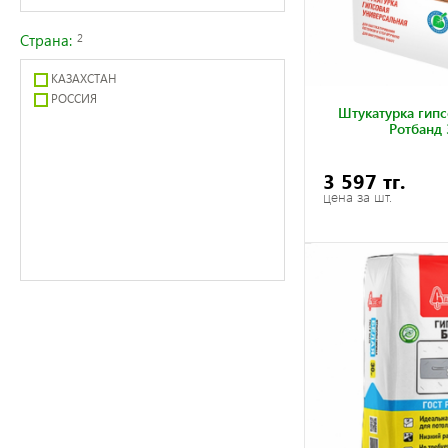
Страна:
2
КАЗАХСТАН
РОССИЯ
Штукатурка гип
Ротбанд 
3 597 тг.
цена за шт.