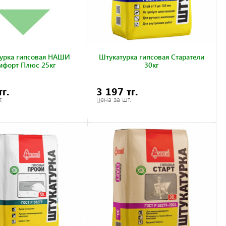
урка гипсовая НАШИ
Штукатурка гипсовая Старатели
мфорт Плюс 25кг
30кг
тг.
3 197 тг.
.
цена за шт.