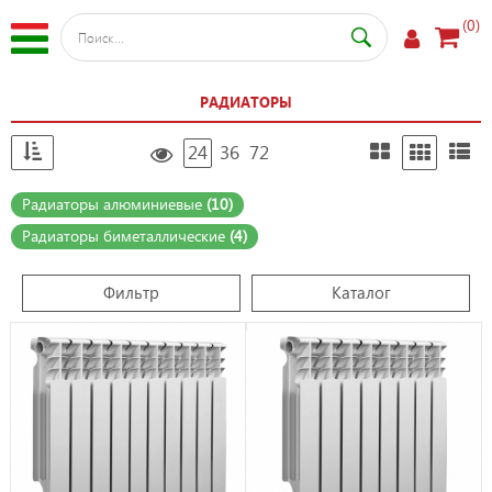
(0)
РАДИАТОРЫ
24
36
72
Радиаторы алюминиевые
(10)
Радиаторы биметаллические
(4)
Фильтр
Каталог