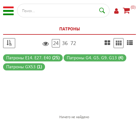
(0)
ПАТРОНЫ
24
36
72
Патроны E14. E27. Е40
(25)
Патроны G4. G5. G9. G13
(4)
Патроны GX53
(1)
Ничего не найдено