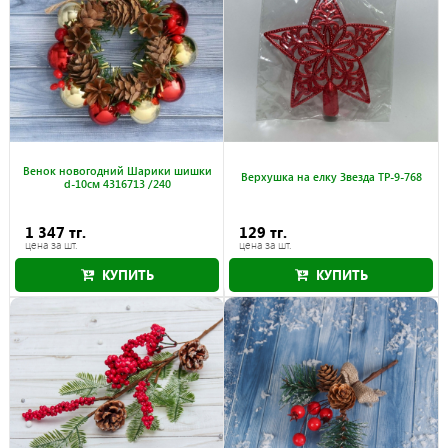
Венок новогодний Шарики шишки
Верхушка на елку Звезда TP-9-768
d-10см 4316713 /240
1 347 тг.
129 тг.
цена за шт.
цена за шт.
КУПИТЬ
КУПИТЬ