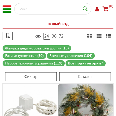
(0)
НОВЫЙ ГОД
24
36
72
Фигурки деда мороза, снегурочки
(15)
Елки искуственные
(50)
Елочные украшения
(104)
Наборы елочных украшений
(119)
Все подкатегории
Фильтр
Каталог