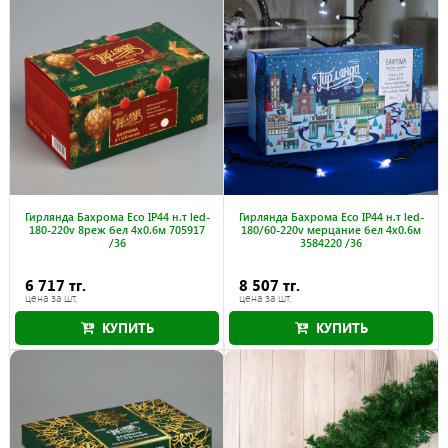
Гирлянда Бахрома Eco IP44 н.т led-
Гирлянда Бахрома Eco IP44 н.т led-
180-220v 8реж бел 4x0.6м 705917
180/60-220v мерцание бел 4x0.6м
/36
3584220 /36
6 717 тг.
8 507 тг.
цена за шт.
цена за шт.
КУПИТЬ
КУПИТЬ