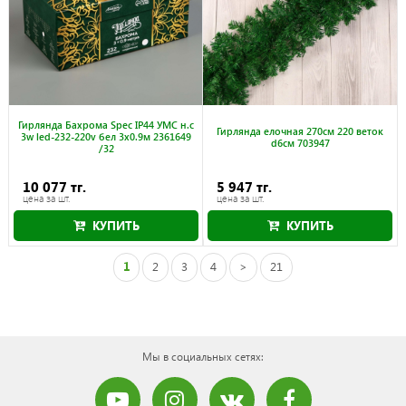
Гирлянда Бахрома Spec IP44 УМС н.с
Гирлянда елочная 270см 220 веток
3w led-232-220v бел 3x0.9м 2361649
d6см 703947
/32
10 077 тг.
5 947 тг.
цена за шт.
цена за шт.
КУПИТЬ
КУПИТЬ
1
2
3
4
>
21
Мы в социальных сетях: