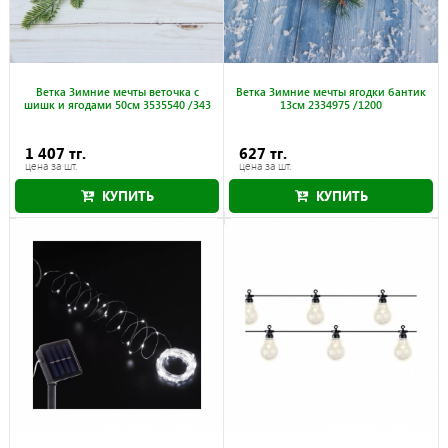
Ветка Зимние мечты веточка с
Ветка Зимние мечты ягодки бантик
шишк и ягодами 50см 3535540 /343
13см 2334975 /1200
1 407 тг.
627 тг.
цена за шт.
цена за шт.
КУПИТЬ
КУПИТЬ