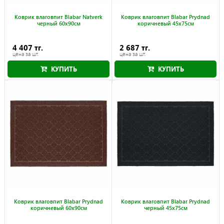
Коврик влаговпит Blabar Natverk
Коврик влаговпит Blabar Prydnad
черный 60x90см
коричневый 45x75см
4 407 тг.
2 687 тг.
цена за шт.
цена за шт.
КУПИТЬ
КУПИТЬ
Коврик влаговпит Blabar Prydnad
Коврик влаговпит Blabar Prydnad
коричневый 60x90см
черный 45x75см