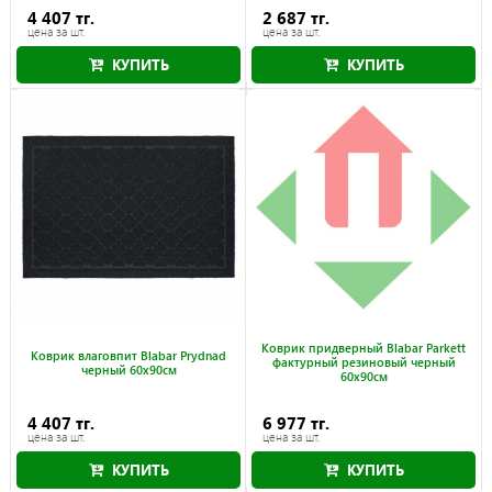
4 407 тг.
2 687 тг.
цена за шт.
цена за шт.
КУПИТЬ
КУПИТЬ
Коврик придверный Blabar Parkett
Коврик влаговпит Blabar Prydnad
фактурный резиновый черный
черный 60x90см
60х90см
4 407 тг.
6 977 тг.
цена за шт.
цена за шт.
КУПИТЬ
КУПИТЬ