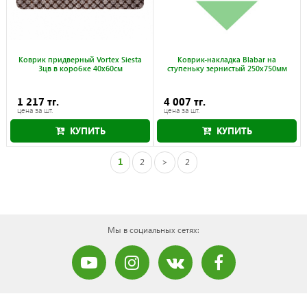
Коврик придверный Vortex Siesta
Коврик-накладка Blabar на
3цв в коробке 40x60см
ступеньку зернистый 250x750мм
1 217 тг.
4 007 тг.
цена за шт.
цена за шт.
КУПИТЬ
КУПИТЬ
1
2
>
2
Мы в социальных сетях: