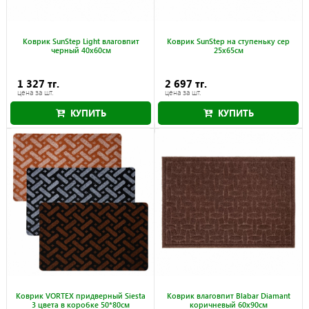
Коврик SunStep Light влаговпит
Коврик SunStep на ступеньку сер
черный 40x60см
25x65см
1 327 тг.
2 697 тг.
цена за шт.
цена за шт.
КУПИТЬ
КУПИТЬ
Коврик VORTEX придверный Siesta
Коврик влаговпит Blabar Diamant
3 цвета в коробке 50*80см
коричневый 60x90см