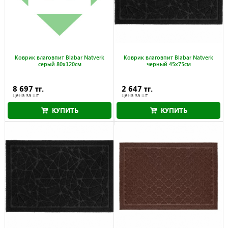
Коврик влаговпит Blabar Natverk
Коврик влаговпит Blabar Natverk
серый 80x120см
черный 45x75см
8 697 тг.
2 647 тг.
цена за шт.
цена за шт.
КУПИТЬ
КУПИТЬ