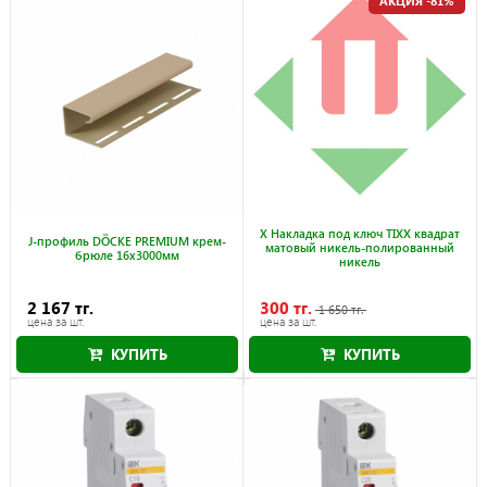
АКЦИЯ -81%
X Накладка под ключ TIXX квадрат
J-профиль DÖCKE PREMIUM крем-
матовый никель-полированный
брюле 16x3000мм
никель
2 167 тг.
300 тг.
1 650 тг.
цена за шт.
цена за шт.
КУПИТЬ
КУПИТЬ
Акция действует до 31.08.2026