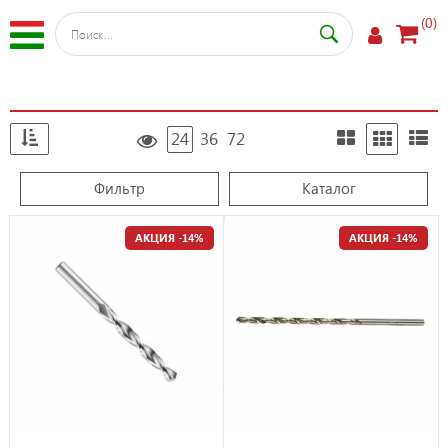
(0)
24
36
72
Фильтр
Каталог
АКЦИЯ -14%
АКЦИЯ -14%