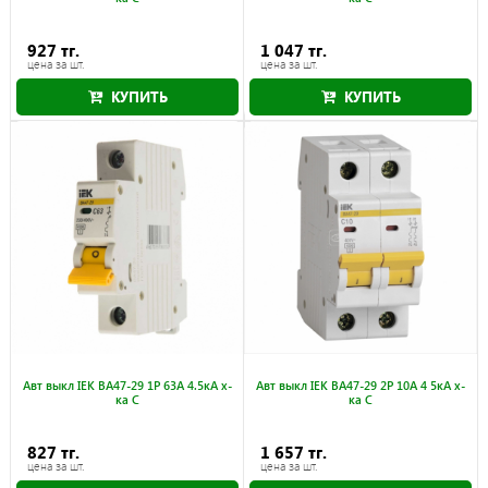
927 тг.
1 047 тг.
цена за шт.
цена за шт.
КУПИТЬ
КУПИТЬ
Авт выкл IEK ВА47-29 1Р 63А 4.5кА х-
Авт выкл IEK ВА47-29 2Р 10А 4 5кА х-
ка С
ка С
827 тг.
1 657 тг.
цена за шт.
цена за шт.