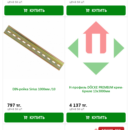
цена за шт.
цена за шт.
КУПИТЬ
КУПИТЬ
Акция действует до 31.08.2026
H-профиль DÖCKE PREMIUM крем-
DIN-рейка Sirius 1000мм /10
брюле 13x3000мм
797 тг.
4 137 тг.
цена за шт.
цена за шт.
КУПИТЬ
КУПИТЬ