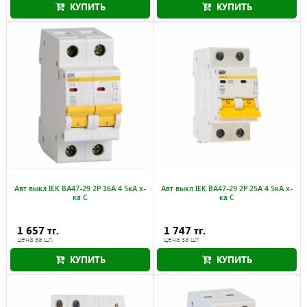
КУПИТЬ
КУПИТЬ
Авт выкл IEK ВА47-29 2Р 16А 4 5кА х-
Авт выкл IEK ВА47-29 2Р 25А 4 5кА х-
ка С
ка С
1 657 тг.
1 747 тг.
цена за шт.
цена за шт.
КУПИТЬ
КУПИТЬ