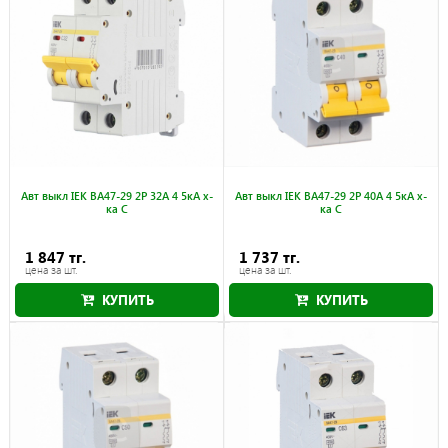
Авт выкл IEK ВА47-29 2Р 32А 4 5кА х-
Авт выкл IEK ВА47-29 2Р 40А 4 5кА х-
ка С
ка С
1 847 тг.
1 737 тг.
цена за шт.
цена за шт.
КУПИТЬ
КУПИТЬ