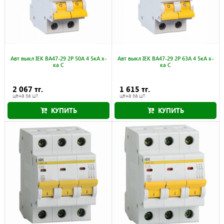
Авт выкл IEK ВА47-29 2Р 50А 4 5кА х-
Авт выкл IEK ВА47-29 2Р 63А 4 5кА х-
ка С
ка С
2 067 тг.
1 615 тг.
цена за шт.
цена за шт.
КУПИТЬ
КУПИТЬ