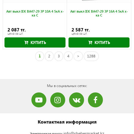
Авт выкл IEK ВА47-29 3Р 10А 4 5кА х-
Авт выкл IEK ВА47-29 3Р 16А 4 5кА х-
ка С
ка С
2 087 тг.
2 587 тг.
цена за шт.
цена за шт.
КУПИТЬ
КУПИТЬ
1
2
3
4
>
1288
Мы в социальных сетях:
Контактная информация
info@shebermarket.kz
Электронная почта: