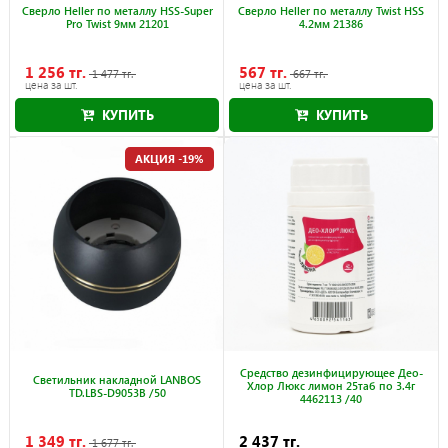
Cверло Heller по металлу HSS-Super
Cверло Heller по металлу Twist HSS
Pro Twist 9мм 21201
4.2мм 21386
1 256 тг.
567 тг.
1 477 тг.
667 тг.
цена за шт.
цена за шт.
КУПИТЬ
КУПИТЬ
Акция действует до 30.09.2026
Акция действует до 30.09.2026
АКЦИЯ -19%
Cредство дезинфицирующее Део-
Cветильник накладной LANBOS
Хлор Люкс лимон 25таб по 3.4г
TD.LBS-D9053B /50
4462113 /40
1 349 тг.
2 437 тг.
1 677 тг.