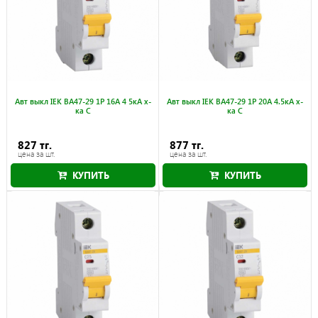
Авт выкл IEK ВА47-29 1Р 16А 4 5кА х-
Авт выкл IEK ВА47-29 1Р 20А 4.5кА х-
ка С
ка С
827 тг.
877 тг.
цена за шт.
цена за шт.
КУПИТЬ
КУПИТЬ