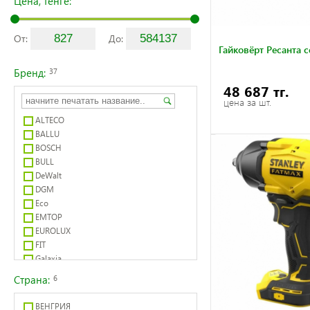
Цена, тенге:
От:
До:
Гайковёрт Ресанта 
Бренд:
37
48 687 тг.
цена за шт.
ALTECO
BALLU
BOSCH
BULL
DeWalt
DGM
Eco
EMTOP
EUROLUX
FIT
Galaxia
Huter
Страна:
6
IVT
Makita
ВЕНГРИЯ