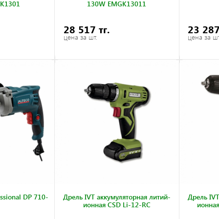
K1301
130W EMGK13011
28 517 тг.
23 287
цена за шт.
цена за шт
ssional DP 710-
Дрель IVT аккумуляторная литий-
Дрель IVT
ионная CSD Li-12-RC
ионная