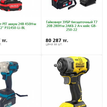
Гайковерт ЗУБР бесщеточный Т7
т PIT аккум 24В 450Н·м
20В 280Н·м 2АКБ 2 А·ч кейс GB-
/2" P31450-Li-BL
250-22
 тг.
80 287 тг.
.
цена за шт.