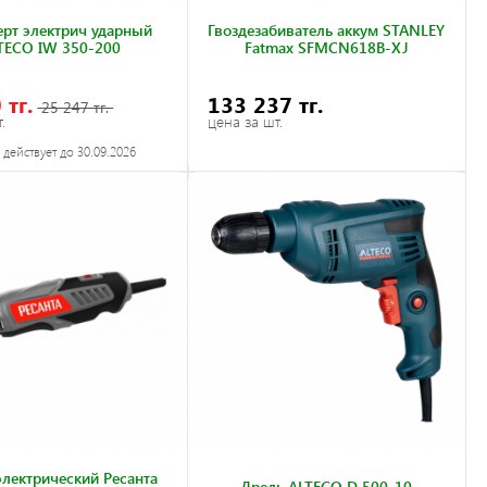
ерт электрич ударный
Гвоздезабиватель аккум STANLEY
TECO IW 350-200
Fatmax SFMCN618B-XJ
 тг.
133 237 тг.
25 247 тг.
.
цена за шт.
действует до 30.09.2026
электрический Ресанта
Дрель ALTECO D 500-10