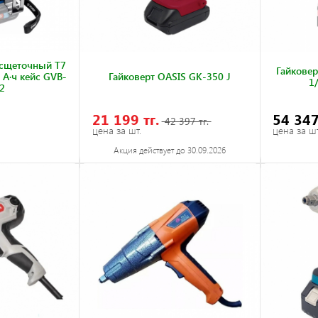
есщеточный Т7
Гайковер
 А·ч кейс GVB-
Гайковерт OASIS GK-350 J
1
2
21 199 тг.
54 347
42 397 тг.
цена за шт.
цена за шт
Акция действует до 30.09.2026