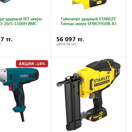
рт ударный IVT аккум
Гайковерт ударный STANLEY
-20/5-1500H BMC
Fatmax аккум SFMCF910B-XJ
7 тг.
56 097 тг.
.
цена за шт.
АКЦИЯ -14%