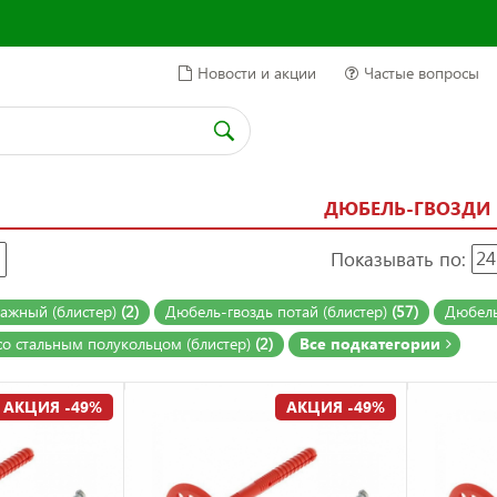
Новости и акции
Частые вопросы
ДЮБЕЛЬ-ГВОЗДИ
Показывать по:
24
ажный (блистер)
(2)
Дюбель-гвоздь потай (блистер)
(57)
Дюбель
о стальным полукольцом (блистер)
(2)
Все подкатегории
АКЦИЯ -49%
АКЦИЯ -49%