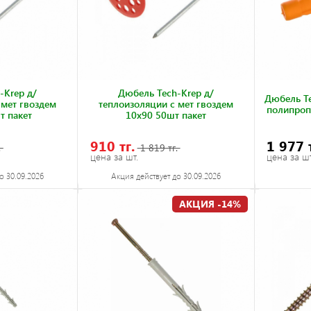
-Krep д/
Дюбель Tech-Krep д/
Дюбель T
 мет гвоздем
теплоизоляции с мет гвоздем
полипроп
т пакет
10х90 50шт пакет
910 тг.
1 977 
.
1 819 тг.
цена за шт.
цена за шт
о 30.09.2026
Акция действует до 30.09.2026
АКЦИЯ -14%