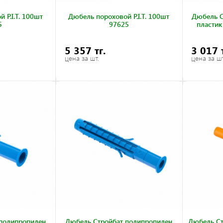
 P.I.T. 100шт
Дюбель пороховой P.I.T. 100шт
Дюбель С
5
97625
пластик
5 357 тг.
3 017 
цена за шт.
цена за шт
полипропилен
Дюбель Стройбат полипропилен
Дюбель Ст