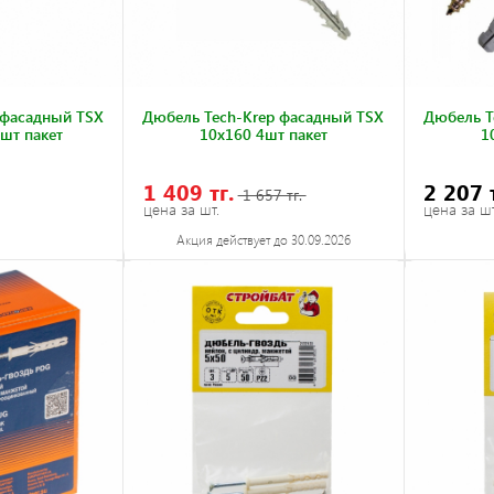
 фасадный TSX
Дюбель Tech-Krep фасадный TSX
Дюбель T
шт пакет
10х160 4шт пакет
1
1 409 тг.
2 207 
1 657 тг.
цена за шт.
цена за шт
Акция действует до 30.09.2026