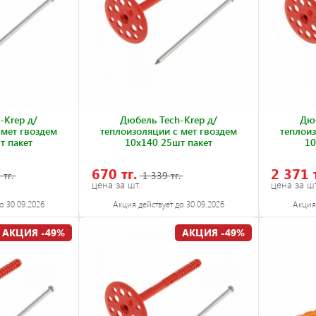
-Krep д/
Дюбель Tech-Krep д/
Дюб
 мет гвоздем
теплоизоляции с мет гвоздем
теплоиз
т пакет
10х140 25шт пакет
10
670 тг.
2 371 
 тг.
1 339 тг.
цена за шт.
цена за шт
о 30.09.2026
Акция действует до 30.09.2026
Акция 
АКЦИЯ -49%
АКЦИЯ -49%