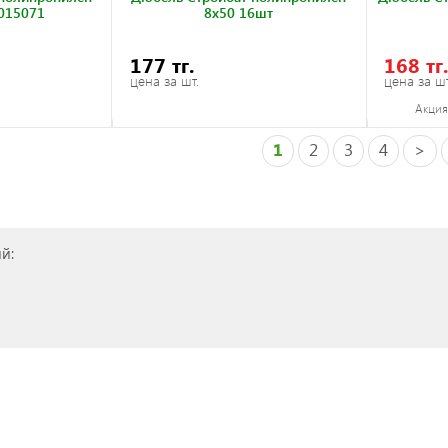
015071
8x50 16шт
177 тг.
168 тг
цена за шт.
цена за шт
Акция 
1
2
3
4
>
й: