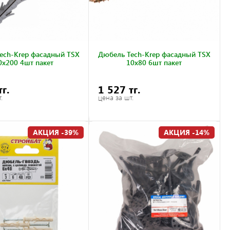
ech-Krep фасадный TSX
Дюбель Tech-Krep фасадный TSX
0х200 4шт пакет
10х80 6шт пакет
тг.
1 527 тг.
.
цена за шт.
АКЦИЯ -39%
АКЦИЯ -14%