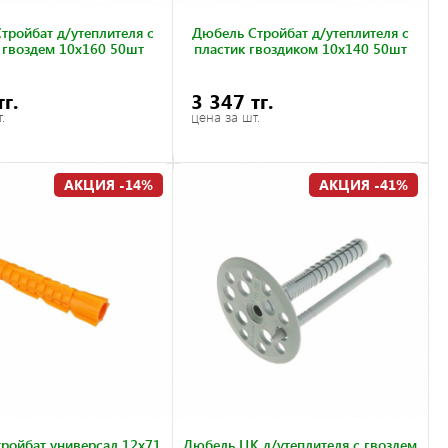
тройбат д/утеплителя с
Дюбель Стройбат д/утеплителя с
 гвоздем 10x160 50шт
пластик гвоздиком 10x140 50шт
тг.
3 347 тг.
.
цена за шт.
АКЦИЯ -14%
АКЦИЯ -41%
ройбат универсал 12x71
Дюбель ЦК д/утеплителя с гвоздем