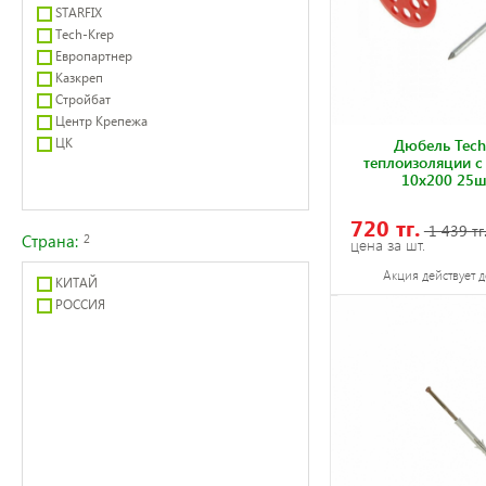
STARFIX
Tech-Krep
Европартнер
Казкреп
Стройбат
Центр Крепежа
ЦК
Дюбель Tech
теплоизоляции с
10х200 25ш
720 тг.
1 439 тг
Страна:
2
цена за шт.
Акция действует д
КИТАЙ
РОССИЯ