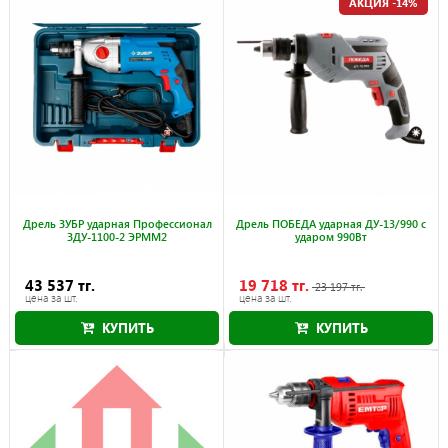
АКЦИЯ -14%
Дрель ЗУБР ударная Профессионал
Дрель ПОБЕДА ударная ДУ-13/990 с
ЗДУ-1100-2 ЭРММ2
ударом 990Вт
43 537 тг.
19 718 тг.
23 197 тг.
цена за шт.
цена за шт.
КУПИТЬ
КУПИТЬ
Акция действует до 30.09.2026