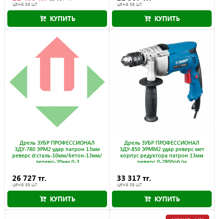
цена за шт.
цена за шт.
КУПИТЬ
КУПИТЬ
Акция действует до 31.08.2026
Дрель ЗУБР ПРОФЕССИОНАЛ
Дрель ЗУБР ПРОФЕССИОНАЛ
ЗДУ-780 ЭРМ2 удар патрон 13мм
ЗДУ-850 ЭРММ2 удар реверс мет
реверс d:сталь-10мм/бетон-13мм/
корпус редуктора патрон 13мм
дерево-20мм 0-3
реверс 0-2800об/м
26 727 тг.
33 317 тг.
цена за шт.
цена за шт.
КУПИТЬ
КУПИТЬ