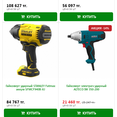
108 627 тг.
56 097 тг.
цена за шт.
цена за шт.
КУПИТЬ
КУПИТЬ
АКЦИЯ -14%
Гайковерт ударный STANLEY Fatmax
Гайковерт электрич ударный
аккум SFMCF940B-XJ
ALTECO IW 350-200
84 767 тг.
21 460 тг.
25 247 тг.
цена за шт.
цена за шт.
КУПИТЬ
КУПИТЬ
Акция действует до 30.09.2026