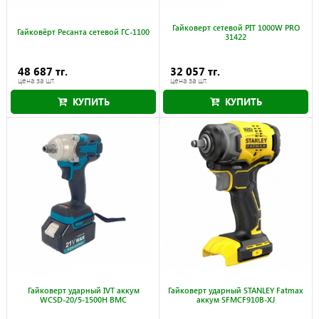
Гайковерт сетевой PIT 1000W PRO
Гайковёрт Ресанта сетевой ГС-1100
31422
48 687 тг.
32 057 тг.
цена за шт.
цена за шт.
КУПИТЬ
КУПИТЬ
Гайковерт ударный IVT аккум
Гайковерт ударный STANLEY Fatmax
WCSD-20/5-1500H BMC
аккум SFMCF910B-XJ