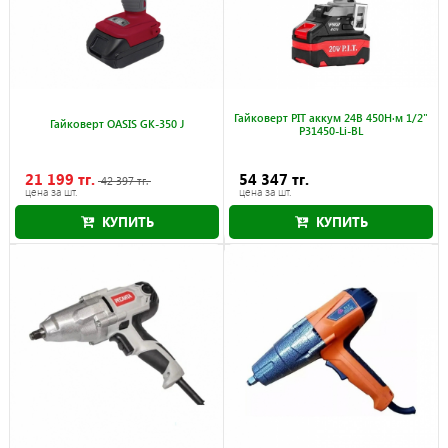
Гайковерт PIT аккум 24В 450Н·м 1/2"
Гайковерт OASIS GK-350 J
P31450-Li-BL
21 199 тг.
54 347 тг.
42 397 тг.
цена за шт.
цена за шт.
КУПИТЬ
КУПИТЬ
Акция действует до 30.09.2026