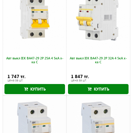
Авт выкл IEK ВА47-29 2Р 25А 4 5кА х-
Авт выкл IEK ВА47-29 2Р 32А 4 5кА х-
ка С
ка С
1 747 тг.
1 847 тг.
цена за шт.
цена за шт.
КУПИТЬ
КУПИТЬ