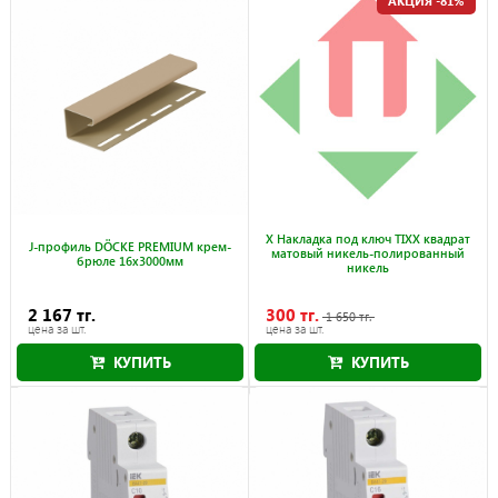
АКЦИЯ -81%
X Накладка под ключ TIXX квадрат
J-профиль DÖCKE PREMIUM крем-
матовый никель-полированный
брюле 16x3000мм
никель
2 167 тг.
300 тг.
1 650 тг.
цена за шт.
цена за шт.
КУПИТЬ
КУПИТЬ
Акция действует до 31.08.2026