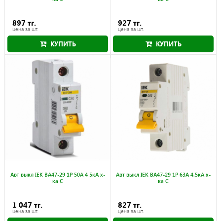
897 тг.
927 тг.
цена за шт.
цена за шт.
КУПИТЬ
КУПИТЬ
Авт выкл IEK ВА47-29 1Р 50А 4 5кА х-
Авт выкл IEK ВА47-29 1Р 63А 4.5кА х-
ка С
ка С
1 047 тг.
827 тг.
цена за шт.
цена за шт.