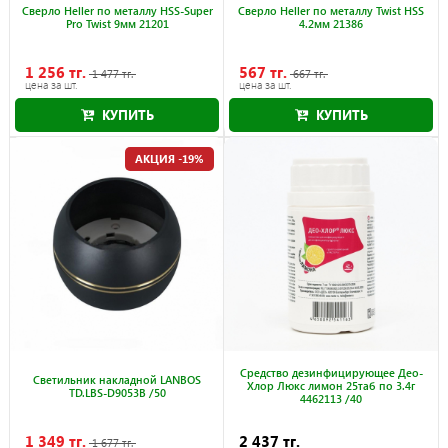
Cверло Heller по металлу HSS-Super
Cверло Heller по металлу Twist HSS
Pro Twist 9мм 21201
4.2мм 21386
1 256 тг.
567 тг.
1 477 тг.
667 тг.
цена за шт.
цена за шт.
КУПИТЬ
КУПИТЬ
Акция действует до 30.09.2026
Акция действует до 30.09.2026
АКЦИЯ -19%
Cредство дезинфицирующее Део-
Cветильник накладной LANBOS
Хлор Люкс лимон 25таб по 3.4г
TD.LBS-D9053B /50
4462113 /40
1 349 тг.
2 437 тг.
1 677 тг.