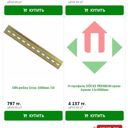
цена за шт.
цена за шт.
КУПИТЬ
КУПИТЬ
Акция действует до 31.08.2026
H-профиль DÖCKE PREMIUM крем-
DIN-рейка Sirius 1000мм /10
брюле 13x3000мм
797 тг.
4 137 тг.
цена за шт.
цена за шт.
КУПИТЬ
КУПИТЬ