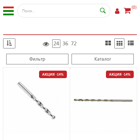
(0)
24
36
72
Фильтр
Каталог
АКЦИЯ -14%
АКЦИЯ -14%