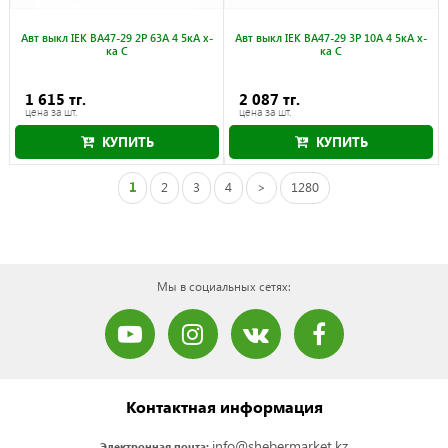
Авт выкл IEK ВА47-29 2Р 63А 4 5кА х-
Авт выкл IEK ВА47-29 3Р 10А 4 5кА х-
ка С
ка С
1 615 тг.
2 087 тг.
цена за шт.
цена за шт.
КУПИТЬ
КУПИТЬ
1
2
3
4
>
1280
Мы в социальных сетях:
Контактная информация
info@shebermarket.kz
Электронная почта: