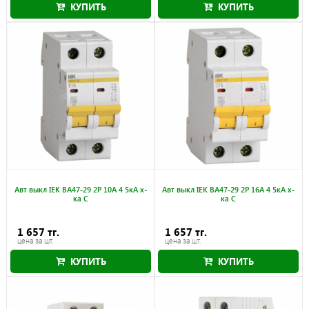
КУПИТЬ
КУПИТЬ
Авт выкл IEK ВА47-29 2Р 10А 4 5кА х-
Авт выкл IEK ВА47-29 2Р 16А 4 5кА х-
ка С
ка С
1 657 тг.
1 657 тг.
цена за шт.
цена за шт.
КУПИТЬ
КУПИТЬ