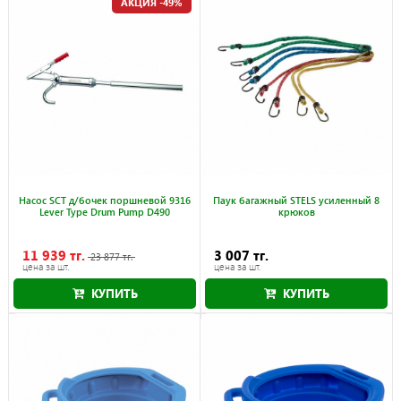
АКЦИЯ -49%
Насос SCT д/бочек поршневой 9316
Паук багажный STELS усиленный 8
Lever Type Drum Pump D490
крюков
11 939 тг.
3 007 тг.
23 877 тг.
цена за шт.
цена за шт.
КУПИТЬ
КУПИТЬ
Акция действует до 30.09.2026