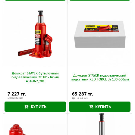
Домкрат STAYER бутылочный
Домкрат STAYER гидровлический
гидравлический 2т 181-345мм
подкатный RED FORCE 3т 130-500мм
43160-2_z01
7 227 тг.
65 287 тг.
цена за шт.
цена за шт.
КУПИТЬ
КУПИТЬ