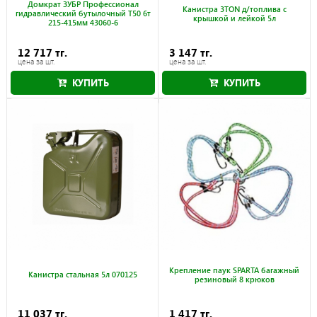
Домкрат ЗУБР Профессионал
Канистра 3TON д/топлива с
гидравлический бутылочный T50 6т
крышкой и лейкой 5л
215-415мм 43060-6
12 717 тг.
3 147 тг.
цена за шт.
цена за шт.
КУПИТЬ
КУПИТЬ
Крепление паук SPARTA багажный
Канистра стальная 5л 070125
резиновый 8 крюков
11 037 тг.
1 417 тг.