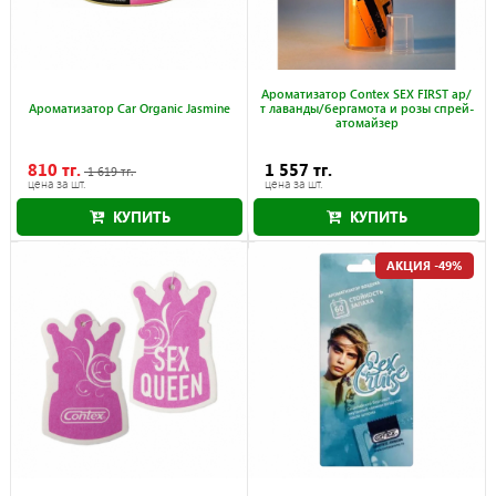
Ароматизатор Contex SEX FIRST ар/
Ароматизатор Car Organic Jasmine
т лаванды/бергамота и розы спрей-
атомайзер
810 тг.
1 557 тг.
1 619 тг.
цена за шт.
цена за шт.
КУПИТЬ
КУПИТЬ
Акция действует до 30.09.2026
АКЦИЯ -49%