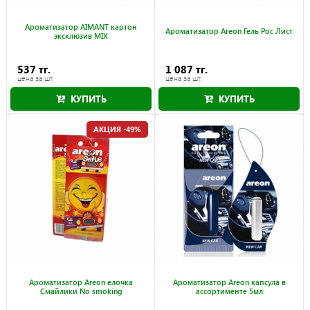
Ароматизатор AIMANT картон
Ароматизатор Areon Гель Рос Лист
эксклюзив MIX
537 тг.
1 087 тг.
цена за шт.
цена за шт.
КУПИТЬ
КУПИТЬ
АКЦИЯ -49%
Ароматизатор Areon елочка
Ароматизатор Areon капсула в
Смайлики No smoking
ассортименте 5мл