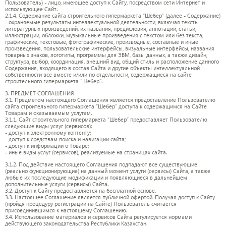
Пользователь) - лицо, имеющее доступ к Сайту, посредством сети Интернет и
использующее Сайт.
2.1.4. Содержание сайта строительного гипермаркета “Шебер” (далее - Содержание)
- охраняемые результаты интеллектуальной деятельности, включая тексты
литературных произведений, их названия, предисловия, аннотации, статьи,
иллюстрации, обложки, музыкальные произведения с текстом или без текста,
графические, текстовые, фотографические, производные, составные и иные
произведения, пользовательские интерфейсы, визуальные интерфейсы, названия
товарных знаков, логотипы, программы для ЭВМ, базы данных, а также дизайн,
структура, выбор, координация, внешний вид, общий стиль и расположение данного
Содержания, входящего в состав Сайта и другие объекты интеллектуальной
собственности все вместе и/или по отдельности, содержащиеся на сайте
строительного гипермаркета “Шебер”.
3. ПРЕДМЕТ СОГЛАШЕНИЯ
3.1. Предметом настоящего Соглашения является предоставление Пользователю
сайта строительного гипермаркета “Шебер” доступа к содержащимся на Сайте
Товарам и оказываемым услугам.
3.1.1. Сайт строительного гипермаркета “Шебер” предоставляет Пользователю
следующие виды услуг (сервисов):
- доступ к электронному контенту;
- доступ к средствам поиска и навигации сайта;
- доступ к информации о Товаре;
- иные виды услуг (сервисов), реализуемые на страницах сайта.
3.1.2. Под действие настоящего Соглашения подпадают все существующие
(реально функционирующие) на данный момент услуги (сервисы) Сайта, а также
любые их последующие модификации и появляющиеся в дальнейшем
дополнительные услуги (сервисы) Сайта.
3.2. Доступ к Сайту предоставляется на бесплатной основе.
3.3. Настоящее Соглашение является публичной офертой. Получая доступ к Сайту
(пройдя процедуру регистрации на Сайте) Пользователь считается
присоединившимся к настоящему Соглашению.
3.4. Использование материалов и сервисов Сайта регулируется нормами
действующего законодательства Республики Казахстан.