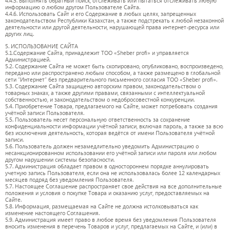
4.4.5. Выполнять обратный поиск, отслеживать или пытаться отслеживать любую
информацию о любом другом Пользователе Сайта.
4.4.6. Использовать Сайт и его Содержание в любых целях, запрещенных
законодательством Республики Казахстан, а также подстрекать к любой незаконной
деятельности или другой деятельности, нарушающей права интернет-ресурса или
других лиц.
5. ИСПОЛЬЗОВАНИЕ САЙТА
5.1.Содержание Сайта, принадлежит ТОО «Sheber profi» и управляется
Администрацией.
5.2. Содержание Сайта не может быть скопировано, опубликовано, воспроизведено,
передано или распространено любым способом, а также размещено в глобальной
сети “Интернет” без предварительного письменного согласия ТОО «Sheber profi».
5.3. Содержание Сайта защищено авторским правом, законодательством о
товарных знаках, а также другими правами, связанными с интеллектуальной
собственностью, и законодательством о недобросовестной конкуренции.
5.4. Приобретение Товара, предлагаемого на Сайте, может потребовать создания
учётной записи Пользователя.
5.5. Пользователь несет персональную ответственность за сохранение
конфиденциальности информации учётной записи, включая пароль, а также за всю
без исключения деятельность, которая ведётся от имени Пользователя учётной
записи.
5.6. Пользователь должен незамедлительно уведомить Администрацию о
несанкционированном использовании его учётной записи или пароля или любом
другом нарушении системы безопасности.
5.7. Администрация обладает правом в одностороннем порядке аннулировать
учетную запись Пользователя, если она не использовалась более 12 календарных
месяцев подряд без уведомления Пользователя.
5.7. Настоящее Соглашение распространяет свое действия на все дополнительные
положения и условия о покупке Товара и оказанию услуг, предоставляемых на
Сайте.
5.8. Информация, размещаемая на Сайте не должна истолковываться как
изменение настоящего Соглашения.
5.9. Администрация имеет право в любое время без уведомления Пользователя
вносить изменения в перечень Товаров и услуг, предлагаемых на Сайте, и (или) в