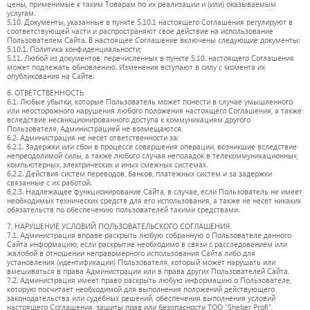
цены, применимые к таким Товарам по их реализации и (или) оказываемым
услугам.
5.10. Документы, указанные в пункте 5.10.1 настоящего Соглашения регулируют в
соответствующей части и распространяют свое действие на использование
Пользователем Сайта. В настоящее Соглашение включены следующие документы:
5.10.1. Политика конфиденциальности;
5.11. Любой из документов, перечисленных в пункте 5.10. настоящего Соглашения
может подлежать обновлению. Изменения вступают в силу с момента их
опубликования на Сайте.
6. ОТВЕТСТВЕННОСТЬ
6.1. Любые убытки, которые Пользователь может понести в случае умышленного
или неосторожного нарушения любого положения настоящего Соглашения, а также
вследствие несанкционированного доступа к коммуникациям другого
Пользователя, Администрацией не возмещаются.
6.2. Администрация не несет ответственности за:
6.2.1. Задержки или сбои в процессе совершения операции, возникшие вследствие
непреодолимой силы, а также любого случая неполадок в телекоммуникационных,
компьютерных, электрических и иных смежных системах.
6.2.2. Действия систем переводов, банков, платежных систем и за задержки
связанные с их работой.
6.2.3. Надлежащее функционирование Сайта, в случае, если Пользователь не имеет
необходимых технических средств для его использования, а также не несет никаких
обязательств по обеспечению пользователей такими средствами.
7. НАРУШЕНИЕ УСЛОВИЙ ПОЛЬЗОВАТЕЛЬСКОГО СОГЛАШЕНИЯ
7.1. Администрация вправе раскрыть любую собранную о Пользователе данного
Сайта информацию, если раскрытие необходимо в связи с расследованием или
жалобой в отношении неправомерного использования Сайта либо для
установления (идентификации) Пользователя, который может нарушать или
вмешиваться в права Администрации или в права других Пользователей Сайта.
7.2. Администрация имеет право раскрыть любую информацию о Пользователе,
которую посчитает необходимой для выполнения положений действующего
законодательства или судебных решений, обеспечения выполнения условий
настоящего Соглашения, защиты прав или безопасности ТОО “Sheber Profi”,