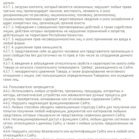
целью:
4.3.7. 1. загрузки контента, который является незаконным, нарушает любые права
третьих лиц; пропагандирует насилие, жестокость, ненависть и (или)
дискриминацию по расовому, национальному, половому, религиозному,
социальному признакам; содержит недостоверные сведения и (или) оскорбления в
адрес конкретных лиц, организаций, органов власти.
4.3.7. 2. побуждения к совершению противоправных действий, а также содействия
лицам, действия которых направлены на нарушение ограничений и запретов,
действующих на территории Республики Казахстан.
4.3.7. 3. нарушения прав несовершеннолетних лиц и (или) причинение им вреда в
любой форме.
4.3.7. 4. ущемления прав меньшинств.
4.3.7. 5. представления себя за другого человека или представителя организации и
(или) сообщества без достаточных на то прав, в том числе за сотрудников данного
Сайта.
4.3.7. 6. введения в заблуждение относительно свойств и характеристик какого-либо
Товара из каталога строительного гипермаркета “Шебер”, размещенного на Сайте.
4.3.7. 7. некорректного сравнения Товара, а также формирования негативного
отношения к лицам, (не) пользующимся определенными Товарами, или осуждения
таких лиц.
4.4. Пользователю запрещается:
4.4.1. Использовать любые устройства, программы, процедуры, алгоритмы и
методы, автоматические устройства или эквивалентные ручные процессы для
доступа, приобретения, копирования или отслеживания содержания Сайта;
4.4.2. Нарушать надлежащее функционирование Сайта;
4.4.3. Любым способом обходить навигационную структуру Сайта для получения или
попытки получения любой информации, документов или материалов любыми
средствами, которые специально не представлены сервисами данного Сайта;
4.4.4. Несанкционированный доступ к функциям Сайта, любым другим системам или
сетям, относящимся к данному Сайту, а также к любым услугам, предлагаемым на
Сайте;
4.4.4. Нарушать систему безопасности или аутентификации Сайта или в любой сети,
относящейся к Сайту.