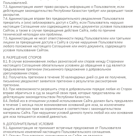
Пользователей.
7.3. Администрация имеет право раскрыть информацию о Пользователе, если
действующее законодательство Республики Казахстан требует или разрешает такое
раскрытие.
7.4. Администрация вправе без предварительного уведомления Пользователя
прекратить и (или) заблокировать доступ к Сайту, если Пользователь нарушил
настоящее Соглашение или содержащиеся в иных документах условия пользования
Сайтом, а также в случае прекращения действия Сайта, либо по причине
технической неполадки или проблемы.
7.5. Администрация не несет ответственности перед Пользователем или третьими
лицами за прекращение доступа к Сайту в случае нарушения Пользователем
любого положения настоящего Соглашения или иного документа, содержащего
условия пользования Сайтом.
8. РАЗРЕШЕНИЕ СПОРОВ
8.1. В случае возникновения любых разногласий или споров между Сторонами
настоящего Соглашения обязательным условием до обращения в суд является
предъявление претензии (письменного предложения о добровольном
урегулировании спора).
8.2. Получатель претензии в течение 30 календарных дней со дня ее получения,
письменно уведомляет заявителя претензии о результатах рассмотрения
претензии.
8.3. При невозможности разрешить спор в добровольном порядке любая из Сторон
вправе обратиться в суд за защитой своих прав, которые предоставлены им
действующим законодательством Республики Казахстан.
8.4. Любой иск в отношении условий использования Сайта должен быть предъявлен
в течение 1 месяца после возникновения оснований для иска, за исключением
защиты авторских прав на охраняемые в соответствии с законодательством
материалы Сайта. При нарушении условий данного пункта любой иск или основания
для иска погашаются исковой давностью.
9. ДОПОЛНИТЕЛЬНЫЕ УСЛОВИЯ
9.1. Администрация не принимает встречные предложения от Пользователя
относительно изменений настоящего Пользовательского соглашения.
9.2. Отзывы Пользователя, размещенные на Сайте, не являются