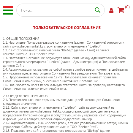
(0)
ПОЛЬЗОВАТЕЛЬСКОЕ СОГЛАШЕНИЕ
1. ОБЩИЕ ПОЛОЖЕНИЯ
1.1. Настоящее Пользовательское соглашение (далее - Соглашение) относится к
сайту www.shebermarket.kz строительного гипермаркета “Шебер”.
1.2. Сайт строительного гипермаркета “Шебер” (далее - Сайт) является
собственностью ТОО “Sheber Profi”
1.3. Настоящее Соглашение регулирует отношения между Администрацией сайта
строительного гипермаркета “Шебер” (далее - Администрация) и Пользователем
данного Сайта.
1.4. Администрация оставляет за собой право в любое время изменять, добавлять
или удалять пункты настоящего Соглашения без уведомления Пользователя.
1.5. Продолжение использования Сайта Пользователем означает принятие
Соглашения и изменений, внесенных в настоящее Соглашение.
1.6. Пользователь несет персональную ответственность за проверку настоящего
Соглашения на наличие изменений в нем.
2. ОПРЕДЕЛЕНИЯ ТЕРМИНОВ
2.1. Перечисленные ниже термины имеют для целей настоящего Соглашения
следующее значение:
2.1.1. Сайт строительного гипермаркета “Шебер” - сайт расположенный на
доменном имени www.shebermarket.kz, осуществляющий свою деятельность
посредством Интернет-ресурса и сопутствующих ему сервисов, сайт, содержащий
информацию о Товарах, позволяющий осуществить выбор.
2.1.2. Администрация - ТОО «Sheber profi», а также уполномоченные сотрудники на
управления Сайтом, действующие от имени ТОО “Sheber Profi”.
2.1.3. Пользователь сайта строительного гипермаркета “Шебер” (далее