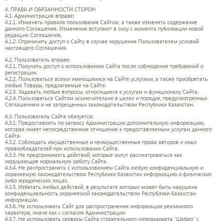
4. ПРАВА И ОБЯЗАННОСТИ СТОРОН
4.1. Администрация вправе:
4.1.1. Изменять правила пользования Сайтом, а также изменять содержание
данного Соглашения. Изменения вступают в силу с момента публикации новой
редакции Соглашения.
4.1.2. Ограничить доступ к Сайту в случае нарушения Пользователем условий
настоящего Соглашения.
4.2. Пользователь вправе:
4.2.1. Получить доступ к использованию Сайта после соблюдения требований о
регистрации.
4.2.2. Пользоваться всеми имеющимися на Сайте услугами, а также приобретать
любые Товары, предлагаемые на Сайте.
4.2.3. Задавать любые вопросы, относящиеся к услугам и функционалу Сайта.
4.2.4. Пользоваться Сайтом исключительно в целях и порядке, предусмотренных
Соглашением и не запрещенных законодательством Республики Казахстан.
4.3. Пользователь Сайта обязуется:
4.3.1. Предоставлять по запросу Администрации дополнительную информацию,
которая имеет непосредственное отношение к предоставляемым услугам данного
Сайта.
4.3.2. Соблюдать имущественные и неимущественные права авторов и иных
правообладателей при использовании Сайта.
4.3.3. Не предпринимать действий, которые могут рассматриваться как
нарушающие нормальную работу Сайта.
4.3.4. Не распространять с использованием Сайта любую конфиденциальную и
охраняемую законодательством Республики Казахстан информацию о физических
либо юридических лицах.
4.3.5. Избегать любых действий, в результате которых может быть нарушена
конфиденциальность охраняемой законодательством Республики Казахстан
информации.
4.3.6. Не использовать Сайт для распространения информации рекламного
характера, иначе как с согласия Администрации.
4.3.7. Не использовать сервисы Сайта строительного гипермаркета “Шебер” с