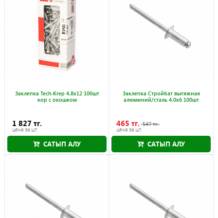
Заклепка Tech-Krep 4.8х12 100шт
Заклепка Стройбат вытяжная
кор с окошком
алюминий/сталь 4.0x6 100шт
1 827 тг.
465 тг.
547 тг.
цена за шт.
цена за шт.
САТЫП АЛУ
САТЫП АЛУ
Науқан 30.09.2026