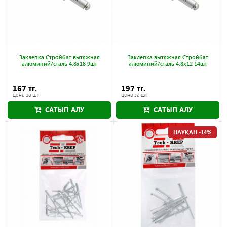
Заклепка Стройбат вытяжная
Заклепка вытяжная Стройбат
алюминий/сталь 4.8x18 9шт
алюминий/сталь 4.8x12 14шт
167 тг.
197 тг.
цена за шт.
цена за шт.
САТЫП АЛУ
САТЫП АЛУ
НАУҚАН -14%