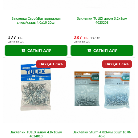
Заклепка СтройБат вытяжная
Заклепки TULEX алюм 3.2x8мм
алюм/сталь 4.0x10 20шт
4023208
177 тг.
287 тг.
337 тг.
цена за шт.
цена за шт.
САТЫП АЛУ
САТЫП АЛУ
Науқан 30.09.2026
НАУҚАН -14%
НАУҚАН -14%
Заклепки TULEX алюм 4.8x10мм
Заклепки Sturm 4.0x6мм 50шт 1070-
4024810
40-6