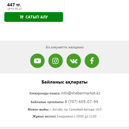
447 тг.
цена за шт.
САТЫП АЛУ
Біз әлеуметтік желідеміз
Байланыс ақпараты
info@shebermarket.kz
Электронды пошта:
8 (707) 609-07-94
Байланыс орталығы:
Мекен-жайы:
г. Актобе, пр. Санкибай-батыра 14/5
Жұмыс кестесі:
Ежедневно с 09:00 до 21.00