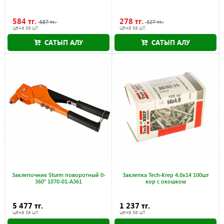
584 тг.
278 тг.
687 тг.
327 тг.
цена за шт.
цена за шт.
САТЫП АЛУ
САТЫП АЛУ
Науқан 30.09.2026
Науқан 30.09.2026
Заклепочник Sturm поворотный 0-
Заклепка Tech-Krep 4.0х14 100шт
360° 1070-01-A361
кор с окошком
5 477 тг.
1 237 тг.
цена за шт.
цена за шт.