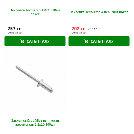
Заклепка Tech-Krep 4.0х10 20шт
Заклепка Tech-Krep 4.8х18 9шт пакет
пакет
257 тг.
202 тг.
237 тг.
цена за шт.
цена за шт.
САТЫП АЛУ
САТЫП АЛУ
Науқан 30.09.2026
Заклепка СтройБат вытяжная
алюм/сталь 3.2x10 100шт