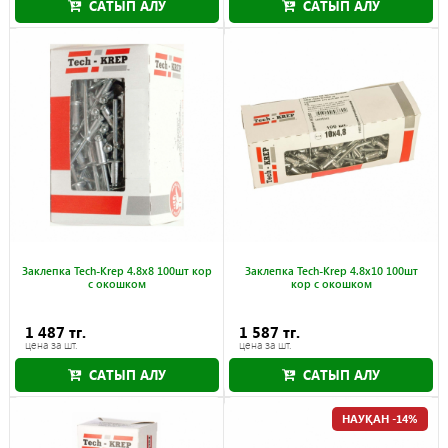
САТЫП АЛУ
САТЫП АЛУ
Заклепка Tech-Krep 4.8х8 100шт кор
Заклепка Tech-Krep 4.8х10 100шт
с окошком
кор с окошком
1 487 тг.
1 587 тг.
цена за шт.
цена за шт.
САТЫП АЛУ
САТЫП АЛУ
НАУҚАН -14%