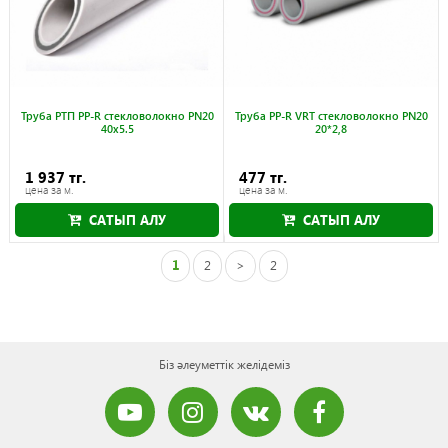
Труба РТП PP-R стекловолокно PN20
Труба PP-R VRT стекловолокно PN20
40x5.5
20*2,8
1 937 тг.
477 тг.
цена за м.
цена за м.
САТЫП АЛУ
САТЫП АЛУ
1
2
>
2
Біз әлеуметтік желідеміз