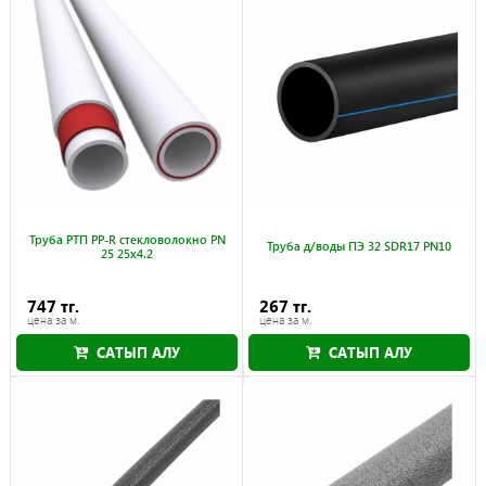
Труба РТП PP-R стекловолокно PN
Труба д/воды ПЭ 32 SDR17 PN10
25 25x4.2
747 тг.
267 тг.
цена за м.
цена за м.
САТЫП АЛУ
САТЫП АЛУ