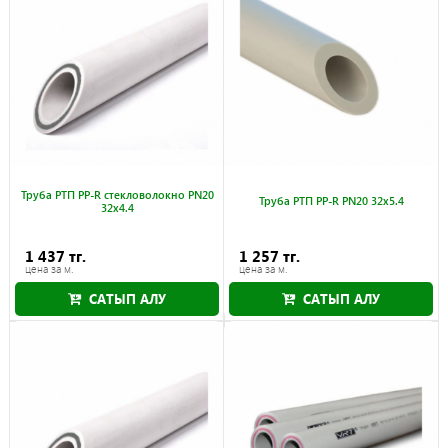
Труба РТП PP-R стекловолокно PN20
Труба РТП PP-R PN20 32x5.4
32x4.4
1 437 тг.
1 257 тг.
цена за м.
цена за м.
САТЫП АЛУ
САТЫП АЛУ