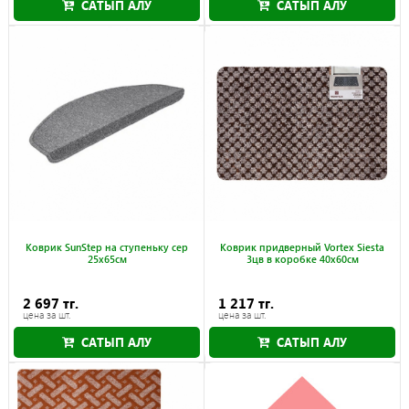
САТЫП АЛУ
САТЫП АЛУ
Коврик SunStep на ступеньку сер
Коврик придверный Vortex Siesta
25x65см
3цв в коробке 40x60см
2 697 тг.
1 217 тг.
цена за шт.
цена за шт.
САТЫП АЛУ
САТЫП АЛУ