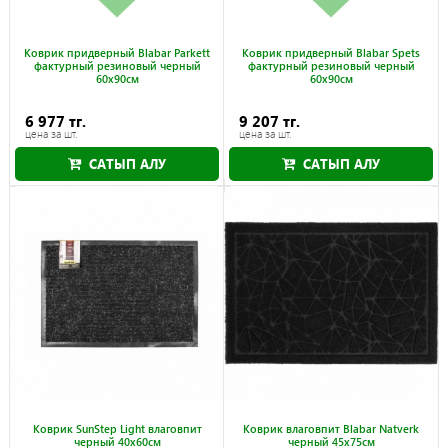
Коврик придверный Blabar Parkett
Коврик придверный Blabar Spets
фактурный резиновый черный
фактурный резиновый черный
60х90см
60х90см
6 977 тг.
9 207 тг.
цена за шт.
цена за шт.
САТЫП АЛУ
САТЫП АЛУ
Коврик SunStep Light влаговпит
Коврик влаговпит Blabar Natverk
черный 40x60см
черный 45x75см