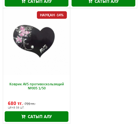
САТЫП АЛУ
САТЫП АЛУ
Науқан 30.09.2026
НАУҚАН -14%
Коврик AVS противоскользящий
№005 1/50
680 тг.
799 тг.
цена за шт.
САТЫП АЛУ
Науқан 30.09.2026