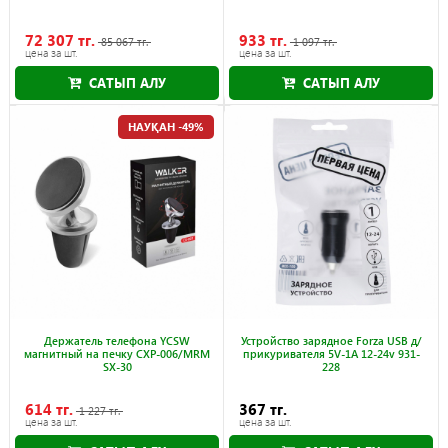
72 307 тг.
933 тг.
85 067 тг.
1 097 тг.
цена за шт.
цена за шт.
САТЫП АЛУ
САТЫП АЛУ
Науқан 30.09.2026
Науқан 30.09.2026
НАУҚАН -49%
Держатель телефона YCSW
Устройство зарядное Forza USB д/
магнитный на печку CXP-006/MRM
прикуривателя 5V-1A 12-24v 931-
SX-30
228
614 тг.
367 тг.
1 227 тг.
цена за шт.
цена за шт.