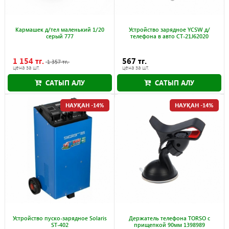
Кармашек д/тел маленький 1/20
Устройство зарядное YCSW д/
серый 777
телефона в авто CT-21J62020
1 154 тг.
567 тг.
1 357 тг.
цена за шт.
цена за шт.
САТЫП АЛУ
САТЫП АЛУ
Науқан 30.09.2026
НАУҚАН -14%
НАУҚАН -14%
Устройство пуско-зарядное Solaris
Держатель телефона TORSO с
ST-402
прищепкой 90мм 1398989