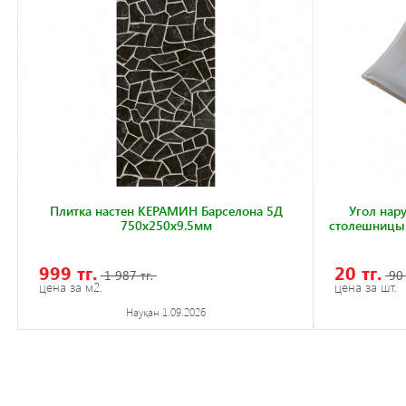
Плитка настен КЕРАМИН Барселона 5Д
Угол нар
750x250x9.5мм
столешницы 
999 тг.
20 тг.
1 987 тг.
90 
цена за м2.
цена за шт.
Науқан 1.09.2026