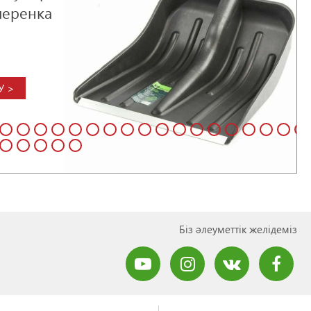
черенка
.
У >
Біз әлеуметтік желідеміз