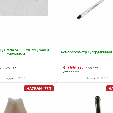
ц Gracia SUPREME grey wall 01
Компрессометр супердлинный
250x600мм
.
3 799 тг.
7 287 тг.
7 597 тг.
цена за шт.
Науқан 1.09.2026
Науқан 30.09.2026
НАУҚАН -77%
Н