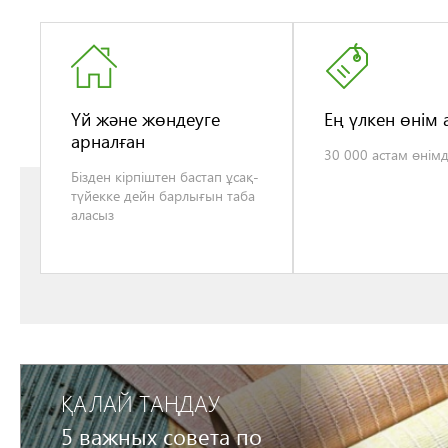
Үй және жөндеуге
Ең үлкен өнім
арналған
30 000 астам өнім
Бізден кірпіштен бастап ұсақ-
түйекке дейн барлығын таба
аласыз
ҚАЛАЙ ТАҢДАУ
5 важных совета по