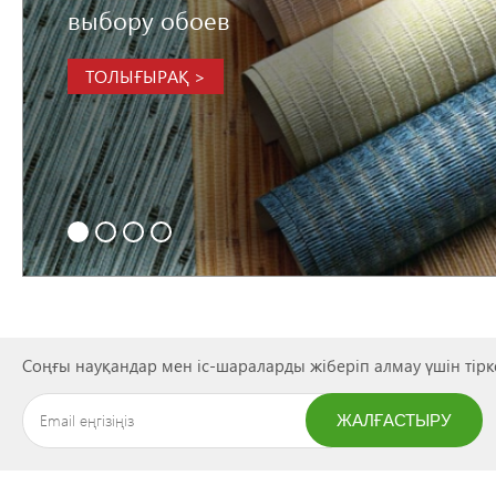
выбору обоев
ТОЛЫҒЫРАҚ >
Соңғы науқандар мен іс-шараларды жіберіп алмау үшін тірк
ЖАЛҒАСТЫРУ
ЖАЗЫЛУ