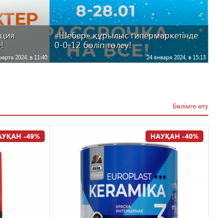
кция
«Шебер» құрылыс гипермаркетінде
!
0-0-12 бөліп төлеу!
марта 2024, в 11:40
24 января 2024, в 15:13
Бөлімге өту
АУҚАН -49%
НАУҚАН -40%