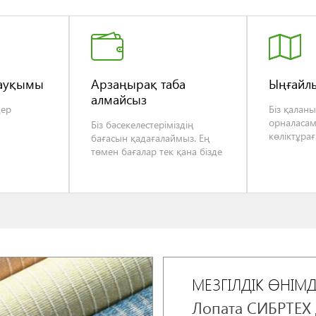
 ауқымы
Арзаңырақ таба
Ыңғайл
алмайсыз
дер
Біз қалан
орналасам
Біз бәсекелестеріміздің
көліктұра
бағасын қадағалаймыз. Ең
төмен бағалар тек қана бізде
МЕЗГІЛДІК ӨНІМ
Лопата СИБРТЕХ 