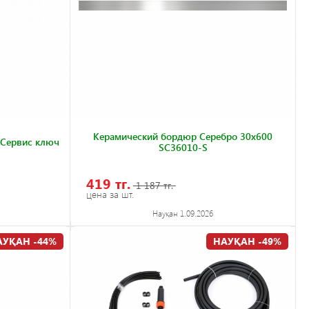
Керамический бордюр Серебро 30х600
 Сервис ключ
SC36010-S
419 тг.
1 187 тг.
цена за шт.
Науқан 1.09.2026
АУҚАН -44%
НАУҚАН -49%