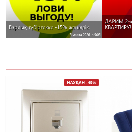
ДАРИМ 2-
Барлық түбіртекке -15% жеңілдік.
КВАРТИРУ!
5 марта 2026, в 9:05
НАУҚАН -49%