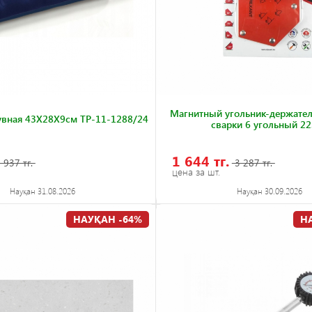
Магнитный угольник-держател
увная 43X28X9см TP-11-1288/24
сварки 6 угольный 22
1 644 тг.
 937 тг.
3 287 тг.
цена за шт.
Науқан 31.08.2026
Науқан 30.09.2026
НАУҚАН -64%
Н