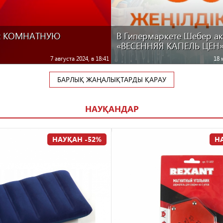
х КОМНАТНУЮ
В Гипермаркете Шебер а
«ВЕСЕННЯЯ КАПЕЛЬ ЦЕН»
7 августа 2024, в 18:41
18 
БАРЛЫҚ ЖАҢАЛЫҚТАРДЫ ҚАРАУ
НАУҚАНДАР
НАУҚАН -52%
Н