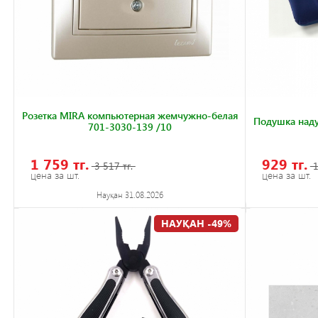
Розетка MIRA компьютерная жемчужно-белая
Подушка над
701-3030-139 /10
1 759 тг.
929 тг.
3 517 тг.
1
цена за шт.
цена за шт.
Науқан 31.08.2026
НАУҚАН -49%