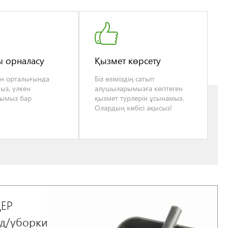
ы орналасу
Қызмет көрсету
ын орталығында
Біз өзіміздің сатып
ыз, үлкен
алушыларымызға көптеген
ғымыз бар
қызмет түрлерін ұсынамыз.
Олардың көбісі ақысыз!
ДЕР
д/уборки