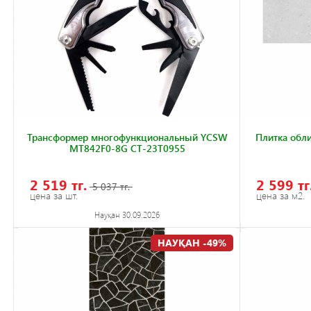
Трансформер многофункциональный YCSW
Плитка обли
MT842F0-8G CT-23T0955
2 519 тг.
2 599 тг
5 037 тг.
цена за шт.
цена за м2.
Науқан 30.09.2026
НАУҚАН -49%