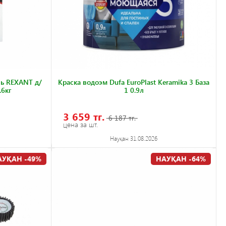
ь REXANT д/
Краска водоэм Dufa EuroPlast Keramika 3 База
.6кг
1 0.9л
3 659 тг.
6 187 тг.
цена за шт.
Науқан 31.08.2026
АУҚАН -49%
НАУҚАН -64%